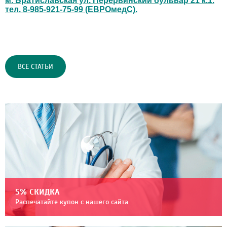
м. Братиславская ул. Перервинский бульвар 21 к.1.
тел. 8-985-921-75-99 (ЕВРОмедС).
ВСЕ СТАТЬИ
5% СКИДКА
Распечатайте купон с нашего сайта