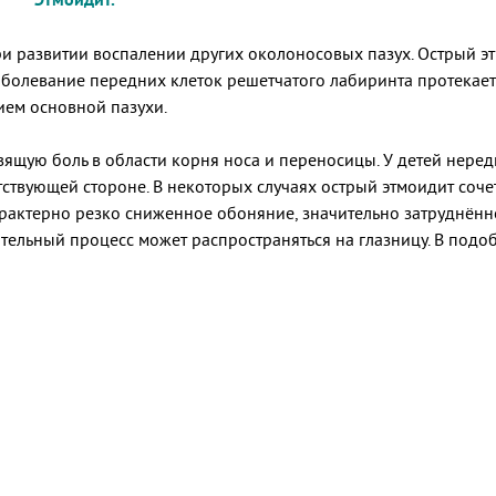
ри развитии воспалении других околоносовых пазух. Острый э
аболевание передних клеток решетчатого лабиринта протека
нием основной пазухи.
авящую боль в области корня носа и переносицы. У детей нере
ствующей стороне. В некоторых случаях острый этмоидит соч
арактерно резко сниженное обоняние, значительно затруднённ
ельный процесс может распространяться на глазницу. В подоб