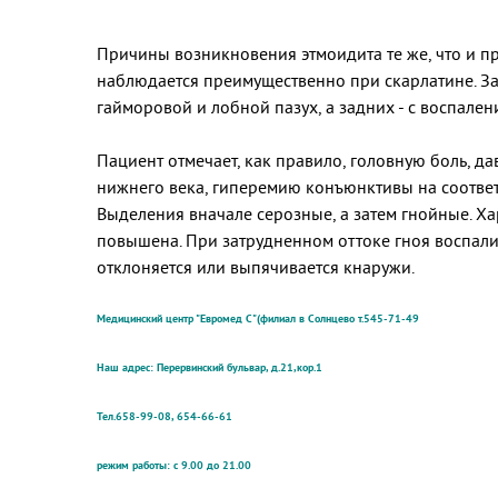
Причины возникновения этмоидита те же, что и п
наблюдается преимущественно при скарлатине. З
гайморовой и лобной пазух, а задних - с воспале
Пациент отмечает, как правило, головную боль, д
нижнего века, гиперемию конъюнктивы на соответ
Выделения вначале серозные, а затем гнойные. Х
повышена. При затрудненном оттоке гноя воспалит
отклоняется или выпячивается кнаружи.
Медицинский центр "Евромед С"(филиал в Солнцево т.545-71-49
Наш адрес: Перервинский бульвар, д.21,кор.1
Тел.658-99-08, 654-66-61
режим работы: с 9.00 до 21.00