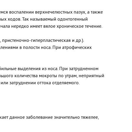
емся воспалении верхнечелюстных пазух, а также
вых ходов. Так называемый одонтогенный
ачала нередко имеет вялое хроническое течение.
 пристеночно-гиперпластическая и др.).
лениями в полости носа. При атрофических
бильные выделения из носа. При затрудненном
большого количества мокроты по утрам, неприятный
 или затруднении оттока отделяемого.
кает данное заболевание значительно тяжелее,