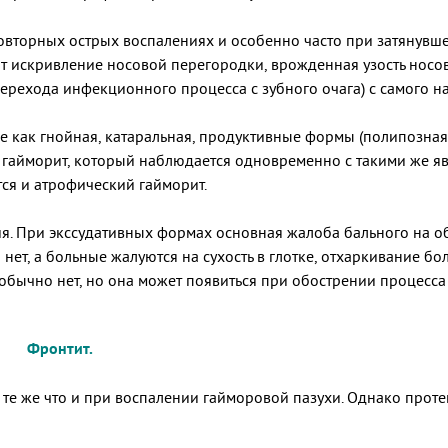
повторных острых воспалениях и особенно часто при затянувш
ют искривление носовой перегородки, врожденная узость носо
перехода инфекционного процесса с зубного очага) с самого н
 как гнойная, катаральная, продуктивные формы (полипозная,
 гайморит, который наблюдается одновременно с такими же яв
тся и атрофический гайморит.
я. При экссудативных формах основная жалоба бального на о
 нет, а больные жалуются на сухость в глотке, отхаркивание 
 обычно нет, но она может появиться при обострении процесса
т.
те же что и при воспалении гайморовой пазухи. Однако проте