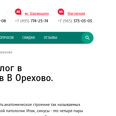
м. Царицыно
Нагорная
-08
+7 (495)
774-23-74
+7 (965)
373-03-03
ОПРОСОВ
СКИДКА
ОТЗЫВЫ
Орехово.
лог в
в В Орехово.
ить анатомическое строение так называемых
й патологии. Итак, синусы - это четыре пары