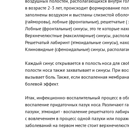
воздушных полостей, располагающихся внутри гол
в возрасте 2-3 лет, происходит формирование по
заполнены воздухом и выстланы слизистой оболочк
(гайморовы), лобные (фронтальные), решетчатые (
Лобные (фронтальные) синусы, это те которые нахо
Верхнечелюстные (максиллярные) синусы, распола
Решетчатый лабиринт (этмоидальные синусы), нахо
Клиновидные (сфеноидальные) синусы, располагаю
Каждый синус открывается в полость носа для св
полости носа также захватывает и синусы. При вос
вызывает боль. Также, если воспаленная мембран
болевой эффект.
Итак, инфекционно-воспалительный процесс в обла
воспаление придаточных пазух носа. Различают г
пазухи; этмоидит - воспаление решетчатого лаби
с вовлечением в процесс одной пазухи или пораже
заболеваний на первом месте стоит верхнечелюстн