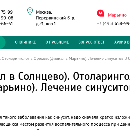
-75-99
Москва,
Марьино
-99-08
Перервинский б-р,
+7 (495)
658-99
-66-61
д.21, кор.1
О КЛИНИКЕ
О ПРОБЛЕМЕ
ВОПРОС-ОТВЕТ
АРХИВ В
 Отоларинголог в Орехово(филиал в Марьино). Лечение синуситов В 
л в Солнцево). Отоларинго
рьино). Лечение синусито
 такого заболевания как синусит, надо сначала кратко излож
ляющихся местом развития воспалительного процесса при данно