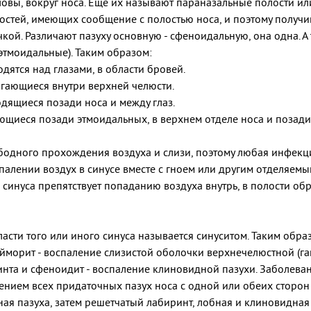
овы, вокруг носа. Еще их называют параназальные полости или
лостей, имеющих сообщение с полостью носа, и поэтому получ
ой. Различают пазуху основную - сфеноидальную, она одна. А
 этмоидальные). Таким образом:
дятся над глазами, в области бровей.
гающиеся внутри верхней челюсти.
дящиеся позади носа и между глаз.
щиеся позади этмоидальных, в верхнем отделе носа и позади 
ободного прохождения воздуха и слизи, поэтому любая инфекц
палении воздух в синусе вместе с гноем или другим отделяемы
а синуса препятствует попаданию воздуха внутрь, в полости 
сти того или иного синуса называется синуситом. Таким образ
айморит - воспаление слизистой оболочки верхнечелюстной (га
ринта и сфеноидит - воспаление клиновидной пазухи. Заболев
нием всех придаточных пазух носа с одной или обеих сторон -
ая пазуха, затем решетчатый лабиринт, лобная и клиновидная 