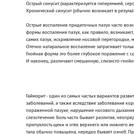
Острый синусит (характеризуется гиперемией, серо
Хронический синусит (обычно возникает в резуль
Острые воспаления придаточных пазух часто возн
формы воспаления пазух, как правило, возникают,
самих пазух, искривление носовой перегородки, 
Отечно-катаральное воспаление затрагивает тольк
Гнойная форма это более глубокое поражение с с
И наконец, различают смешанную, слизисто-гнойн
Гаймори
Гайморит - один из самых частых вариантов разви
заболеваний, а также вследствие заболевания ко
пораженной пазухе, нарушение носового дыхания.
слезотечение. Боль часто бывает разлитая, неопре
припухлость щеки и отек верхнего или нижнего ве
тала обычно повышена, нередко бывает озноб. П