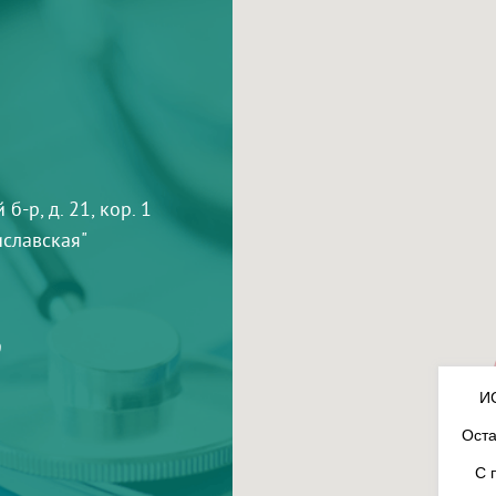
-р, д. 21, кор. 1
тиславская"
9
И
Оста
С 