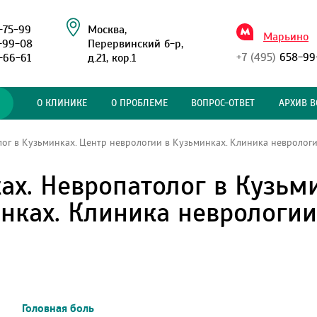
-75-99
Москва,
Марьино
-99-08
Перервинский б-р,
+7 (495)
658-99
-66-61
д.21, кор.1
О КЛИНИКЕ
О ПРОБЛЕМЕ
ВОПРОС-ОТВЕТ
АРХИВ В
ог в Кузьминках. Центр неврологии в Кузьминках. Клиника неврологи
ах. Невропатолог в Кузьм
нках. Клиника неврологии
боль