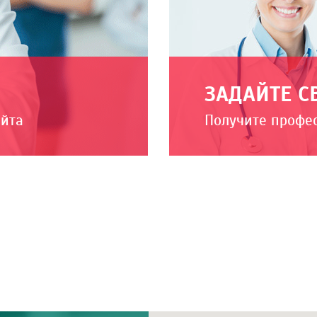
ЗАДАЙТЕ С
айта
Получите профе