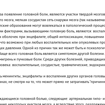
а появление головной боли, являются участки твердой мозгов
го мозга, мелкая сосудистая сеть снаружи мозга (так называема
ические образования могут вовлекаться в патологический проце
ми факторами, вызывающими головную боль, являются: воспал
ых оболочек при энцефалите, общей интоксикации, повышении
, что возможно при любых воспалительных или опухолевых пр
дах давления. Одной из причин так же может быть и психологи
аще всего головная боль является симптомом другой болезни
т мигрень и пучковые боли. Среди других болезней, приводящи
овека: воспалительные, сосудистые, травматические, эндокр
 менингиты, энцефалиты и воспаления других органов головы - 
нах, не смотря на то, что может прямо не затрагивать "причин
ждающиеся головной болью, следующие: артериальная гипо- и 
ию некоторых участков мозга, а вследствие этого, раздражени