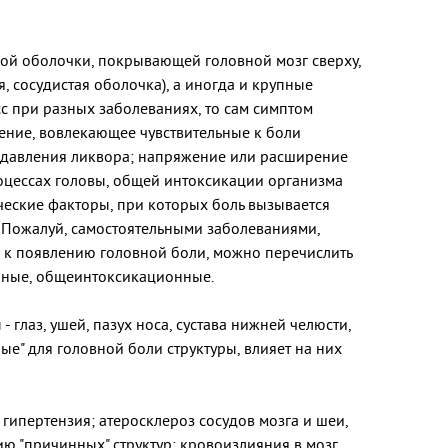
ой оболочки, покрывающей головной мозг сверху,
я, сосудистая оболочка), а иногда и крупные
сс при разных заболеваниях, то сам симптом
ение, вовлекающее чувствительные к боли
 давления ликвора; напряжение или расширение
оцессах головы, общей интоксикации организма
ческие факторы, при которых боль вызывается
. Пожалуй, самостоятельными заболеваниями,
х к появлению головной боли, можно перечислить
инные, общеинтоксикационные.
глаз, ушей, пазух носа, сустава нижней челюсти,
ные" для головной боли структуры, влияет на них
гипертензия; атеросклероз сосудов мозга и шеи,
ю "причинных" структур; кровоизлияния в мозг