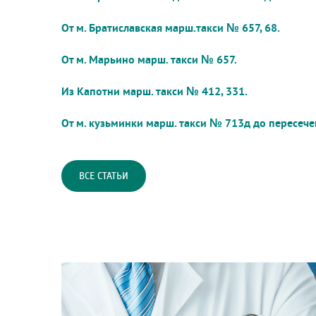
От м. Братиславская марш.такси № 657, 68.
От м. Марьино марш. такси № 657.
Из Капотни марш. такси № 412, 331.
От м. кузьминки марш. такси № 713д до пересече
ВСЕ СТАТЬИ