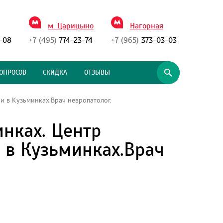
м. Царицыно
Нагорная
-08
+7 (495)
774-23-74
+7 (965)
373-03-03
ОПРОСОВ
СКИДКА
ОТЗЫВЫ
и в Кузьминках.Врач невропатолог.
инках. Центр
 в Кузьминках.Врач