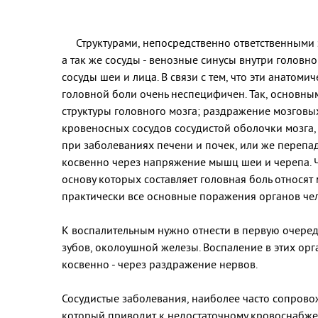
Структурами, непосредственно ответственными з
а так же сосуды - венозные синусы внутри головно
сосуды шеи и лица. В связи с тем, что эти анатом
головной боли очень неспецифичен. Так, основны
структуры головного мозга; раздражение мозгов
кровеносных сосудов сосудистой оболочки мозга
при заболеваниях печени и почек, или же перепа
косвенно через напряжение мышц шеи и черепа. Ч
основу которых составляет головная боль относя
практически все основные поражения органов чел
К воспалительным нужно отнести в первую очередь
зубов, околоушной железы. Воспаление в этих орга
косвенно - через раздражение нервов.
Сосудистые заболевания, наиболее часто сопрово
который приводит к недостаточному кровоснабжен