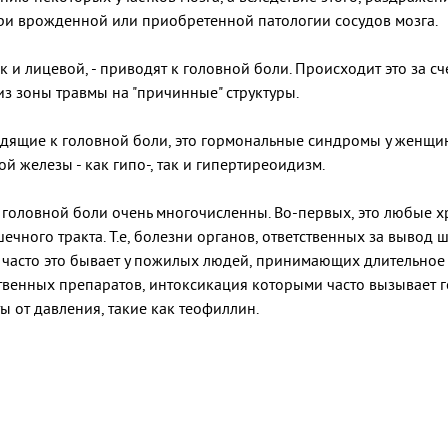
ри врожденной или приобретенной патологии сосудов мозга.
к и лицевой, - приводят к головной боли. Происходит это за 
з зоны травмы на "причинные" структуры.
ящие к головной боли, это гормональные синдромы у женщин 
й железы - как гипо-, так и гипертиреоидизм.
ловной боли очень многочисленны. Во-первых, это любые х
чного тракта. Т.е, болезни органов, ответственных за вывод ш
часто это бывает у пожилых людей, принимающих длительное 
венных препаратов, интоксикация которыми часто вызывает г
 от давления, такие как теофиллин.