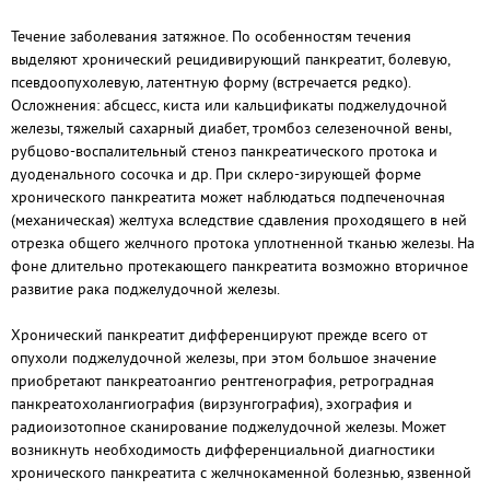
Течение заболевания затяжное. По особенностям течения
выделяют хронический рецидивирующий панкреатит, болевую,
псевдоопухолевую, латентную форму (встречается редко).
Осложнения: абсцесс, киста или кальцификаты поджелудочной
железы, тяжелый сахарный диабет, тромбоз селезеночной вены,
рубцово-воспалительный стеноз панкреатического протока и
дуоденального сосочка и др. При склеро-зирующей форме
хронического панкреатита может наблюдаться подпеченочная
(механическая) желтуха вследствие сдавления проходящего в ней
отрезка общего желчного протока уплотненной тканью железы. На
фоне длительно протекающего панкреатита возможно вторичное
развитие рака поджелудочной железы.
Хронический панкреатит дифференцируют прежде всего от
опухоли поджелудочной железы, при этом большое значение
приобретают панкреатоангио рентгенография, ретроградная
панкреатохолангиография (вирзунгография), эхография и
радиоизотопное сканирование поджелудочной железы. Может
возникнуть необходимость дифференциальной диагностики
хронического панкреатита с желчнокаменной болезнью, язвенной