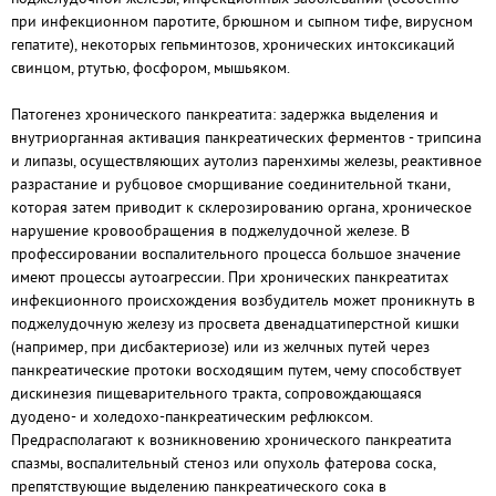
при инфекционном паротите, брюшном и сыпном тифе, вирусном
гепатите), некоторых гепьминтозов, хронических интоксикаций
свинцом, ртутью, фосфором, мышьяком.
Патогенез хронического панкреатита: задержка выделения и
внутриорганная активация панкреатических ферментов - трипсина
и липазы, осуществляющих аутолиз паренхимы железы, реактивное
разрастание и рубцовое сморщивание соединительной ткани,
которая затем приводит к склерозированию органа, хроническое
нарушение кровообращения в поджелудочной железе. В
профессировании воспалительного процесса большое значение
имеют процессы аутоагрессии. При хронических панкреатитах
инфекционного происхождения возбудитель может проникнуть в
поджелудочную железу из просвета двенадцатиперстной кишки
(например, при дисбактериозе) или из желчных путей через
панкреатические протоки восходящим путем, чему способствует
дискинезия пищеварительного тракта, сопровождающаяся
дуодено- и холедохо-панкреатическим рефлюксом.
Предрасполагают к возникновению хронического панкреатита
спазмы, воспалительный стеноз или опухоль фатерова соска,
препятствующие выделению панкреатического сока в