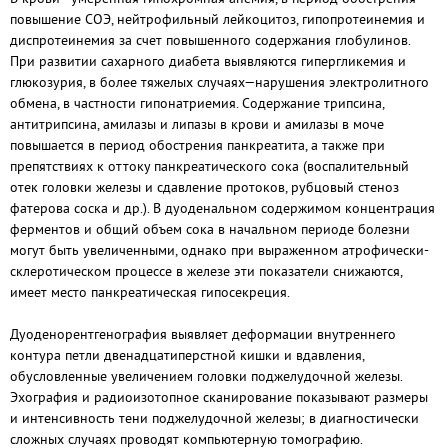
повышение СОЭ, нейтрофильный лейкоцитоз, гипопротеинемия и
диспротеинемия за счет повышенного содержания глобулинов.
При развитии сахарного диабета выявляются гипергликемия и
глюкозурия, в более тяжелых случаях—нарушения электролитного
обмена, в частности гипонатриемия. Содержание трипсина,
антитрипсина, амилазы и липазы в крови и амилазы в моче
повышается в период обострения панкреатита, а также при
препятствиях к оттоку панкреатического сока (воспалительный
отек головки железы и сдавление протоков, рубцовый стеноз
фатерова соска и др.). В дуоденальном содержимом концентрация
ферментов и общий объем сока в начальном периоде болезни
могут быть увеличенными, однако при выраженном атрофически-
склеротическом процессе в железе эти показатели снижаются,
имеет место панкреатическая гипосекреция.
Дуоденорентгенография выявляет деформации внутреннего
контура петли двенадцатиперстной кишки и вдавления,
обусловленные увеличением головки поджелудочной железы.
Эхография и радиоизотопное сканирование показывают размеры
и интенсивность тени поджелудочной железы; в диагностически
сложных случаях проводят компьютерную томографию.