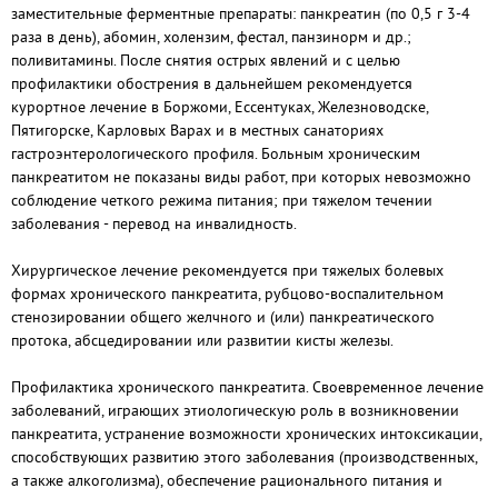
заместительные ферментные препараты: панкреатин (по 0,5 г 3-4
раза в день), абомин, холензим, фестал, панзинорм и др.;
поливитамины. После снятия острых явлений и с целью
профилактики обострения в дальнейшем рекомендуется
курортное лечение в Боржоми, Ессентуках, Железноводске,
Пятигорске, Карловых Варах и в местных санаториях
гастроэнтерологического профиля. Больным хроническим
панкреатитом не показаны виды работ, при которых невозможно
соблюдение четкого режима питания; при тяжелом течении
заболевания - перевод на инвалидность.
Хирургическое лечение рекомендуется при тяжелых болевых
формах хронического панкреатита, рубцово-воспалительном
стенозировании общего желчного и (или) панкреатического
протока, абсцедировании или развитии кисты железы.
Профилактика хронического панкреатита. Своевременное лечение
заболеваний, играющих этиологическую роль в возникновении
панкреатита, устранение возможности хронических интоксикации,
способствующих развитию этого заболевания (производственных,
а также алкоголизма), обеспечение рационального питания и