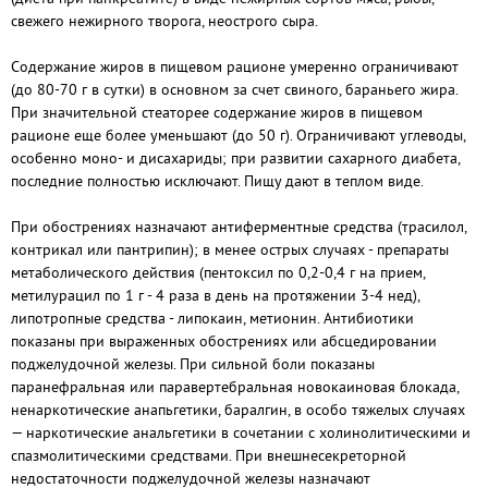
свежего нежирного творога, неострого сыра.
Содержание жиров в пищевом рационе умеренно ограничивают
(до 80-70 г в сутки) в основном за счет свиного, бараньего жира.
При значительной стеаторее содержание жиров в пищевом
рационе еще более уменьшают (до 50 г). Ограничивают углеводы,
особенно моно- и дисахариды; при развитии сахарного диабета,
последние полностью исключают. Пищу дают в теплом виде.
При обострениях назначают антиферментные средства (трасилол,
контрикал или пантрипин); в менее острых случаях - препараты
метаболического действия (пентоксил по 0,2-0,4 г на прием,
метилурацил по 1 г - 4 раза в день на протяжении 3-4 нед),
липотропные средства - липокаин, метионин. Антибиотики
показаны при выраженных обострениях или абсцедировании
поджелудочной железы. При сильной боли показаны
паранефральная или паравертебральная новокаиновая блокада,
ненаркотические анапьгетики, баралгин, в особо тяжелых случаях
— наркотические анальгетики в сочетании с холинолитическими и
спазмолитическими средствами. При внешнесекреторной
недостаточности поджелудочной железы назначают