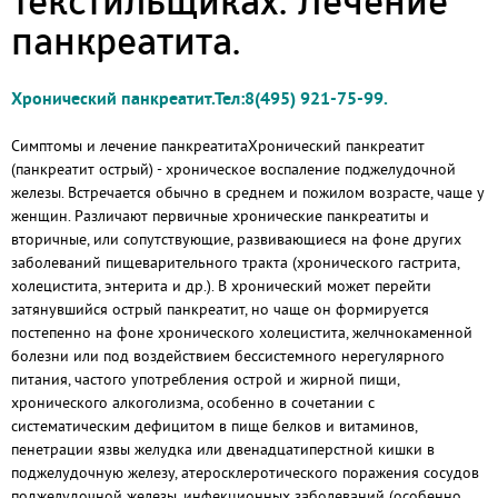
Текстильщиках. Лечение
панкреатита.
Хронический панкреатит.Тел:8(495) 921-75-99.
Симптомы и лечение панкреатитаХронический панкреатит
(панкреатит острый) - хроническое воспаление поджелудочной
железы. Встречается обычно в среднем и пожилом возрасте, чаще у
женщин. Различают первичные хронические панкреатиты и
вторичные, или сопутствующие, развивающиеся на фоне других
заболеваний пищеварительного тракта (хронического гастрита,
холецистита, энтерита и др.). В хронический может перейти
затянувшийся острый панкреатит, но чаще он формируется
постепенно на фоне хронического холецистита, желчнокаменной
болезни или под воздействием бессистемного нерегулярного
питания, частого употребления острой и жирной пищи,
хронического алкоголизма, особенно в сочетании с
систематическим дефицитом в пище белков и витаминов,
пенетрации язвы желудка или двенадцатиперстной кишки в
поджелудочную железу, атеросклеротического поражения сосудов
поджелудочной железы, инфекционных заболеваний (особенно