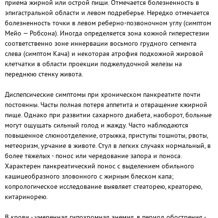
приема жирной или острой пищи. Отмечается болезненность в
эпигастральной области и левом подреберье. Нередко отмечается
болезненность точки в левом реберно-позвоночном углу (симптом
Мейо — Робсона). Иногда определяется зона кожной гиперестезии
соответственно зоне иннервации восьмого грудного сегмента
слева (симптом Кача) и некоторая атрофия подкожной жировой
клетчатки в области проекции поджелудочной железы на
переднюю стенку живота.
Диспепсические симптомы при хроническом панкреатите почти
постоянны. Часты полная потеря аппетита и отвращение кжирной
пище. Однако при развитии сахарного диабета, наоборот, больные
могут ощущать сильный голод и жажду. Часто наблюдаются
повышенное слюноотделение, отрыжка, приступы тошноты, рвоты,
метеоризм, урчание в животе. Стул в легких случаях нормальный, в
более тяжелых - понос или чередование запора и поноса.
Характерен панкреатический понос с выделением обильного
кашицеобразного зловонного с жирным блеском капа;
копрологическое исследование выявляет стеаторею, креаторею,
китаринорею.
В крови - умеренная гипохромная анемия, в период обострения -