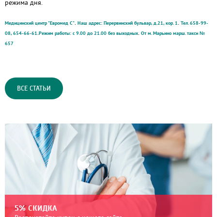
режима дня.
.
.
Медицинский центр "Евромед С"
Наш адрес: Перервинский бульвар, д.21, кор. 1
Тел. 658-99-
.
.
08, 654-66-61
Режим работы: с 9.00 до 21.00 без выходных
От м. Марьино марш. такси №
657
ВСЕ СТАТЬИ
5% СКИДКА