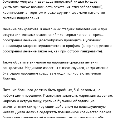
болезнью желудка и двенадцатиперстной кишки (следует
учитывать также возможность сочетания этих заболеваний),
хроническим энтеритом и реже другими формами патологии
системы пищеварения.
Лечение панкреатита. В начальных стадиях заболевания и при
отсутствии тяжелых осложнений - консервативное; в период
обострения лечение целесообразно проводить в условиях
стационара гастроэнтерологического профиля (в период резкого
обострения лечение такое же, как при остром панкреатите).
Также обратите внимание на народные средства лечения
панкреатита. Медицине известны тысячи случаев, когда именно
благодаря народным средствам люди полностью вылечили
болезнь.
Питание больного должно быть дробным, 5-6-разовым, но
небольшими порциями. Исключают алкоголь, маринады, жареную,
жирную и острую пищу, крепкие бульоны, обладающие
значительным стимулирующим действием на поджелудочную
железу. Диета должна содержать повышенное количество белков
(диета при панкреатите) в виде нежирных сортов мяса, рыбы,