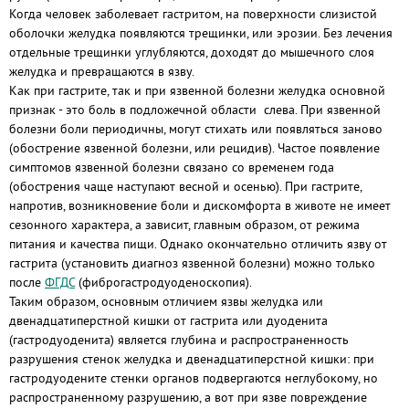
Когда человек заболевает гастритом, на поверхности слизистой
оболочки желудка появляются трещинки, или эрозии. Без лечения
отдельные трещинки углубляются, доходят до мышечного слоя
желудка и превращаются в язву.
Как при гастрите, так и при язвенной болезни желудка основной
признак - это боль в подложечной области слева. При язвенной
болезни боли периодичны, могут стихать или появляться заново
(обострение язвенной болезни, или рецидив). Частое появление
симптомов язвенной болезни связано со временем года
(обострения чаще наступают весной и осенью). При гастрите,
напротив, возникновение боли и дискомфорта в животе не имеет
сезонного характера, а зависит, главным образом, от режима
питания и качества пищи. Однако окончательно отличить язву от
гастрита (установить диагноз язвенной болезни) можно только
после
ФГДС
(фиброгастродуоденоскопия).
Таким образом, основным отличием язвы желудка или
двенадцатиперстной кишки от гастрита или дуоденита
(гастродуоденита) является глубина и распространенность
разрушения стенок желудка и двенадцатиперстной кишки: при
гастродуодените стенки органов подвергаются неглубокому, но
распространенному разрушению, а вот при язве повреждение