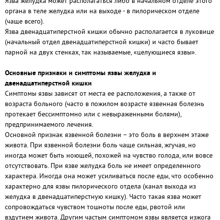
Язва желудка может располагаться либо в начальном отделе этого
органа в теле желудка или на выходе - в пилорическом отделе
(чаще всего).
Язва двенадцатиперстной кишки обычно располагается в луковице
(начальный отдел двенадцатиперстной кишки) и часто бывает
парной на двух стенках, так называемые, «целующиеся язвы».
Основные признаки и симптомы язвы желудка и
двенадцатиперстной кишки
Симптомы язвы зависят от места ее расположения, а также от
возраста больного (часто в пожилом возрасте язвенная болезнь
протекает бессимптомно или с невыраженными болями),
предпринимаемого лечения.
Основной признак язвенной болезни – это боль в верхнем этаже
живота. При язвенной болезни боль чаще сильная, жгучая, но
иногда может быть ноющей, похожей на чувство голода, или вовсе
отсутствовать. При язве желудка боль не имеет определенного
характера. Иногда она может усиливаться после еды, что особенно
характерно для язвы пилорического отдела (канал выхода из
желудка в двенадцатиперстную кишку). Часто такая язва может
сопровождаться чувством тошноты после еды, рвотой или
вздутием живота. Другим частым симптомом язвы является изжога