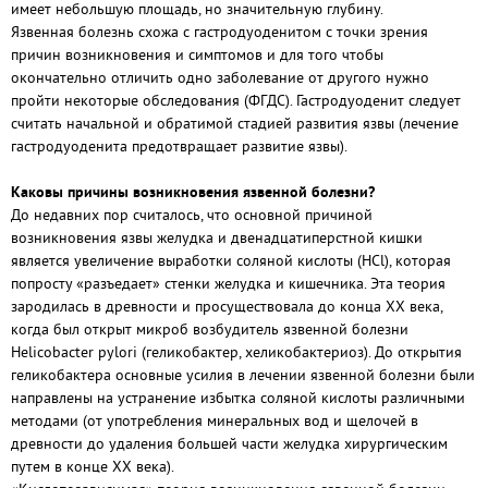
имеет небольшую площадь, но значительную глубину.
Язвенная болезнь схожа с гастродуоденитом с точки зрения
причин возникновения и симптомов и для того чтобы
окончательно отличить одно заболевание от другого нужно
пройти некоторые обследования (ФГДС). Гастродуоденит следует
считать начальной и обратимой стадией развития язвы (лечение
гастродуоденита предотвращает развитие язвы).
Каковы причины возникновения язвенной болезни?
До недавних пор считалось, что основной причиной
возникновения язвы желудка и двенадцатиперстной кишки
является увеличение выработки соляной кислоты (HCl), которая
попросту «разъедает» стенки желудка и кишечника. Эта теория
зародилась в древности и просуществовала до конца XX века,
когда был открыт микроб возбудитель язвенной болезни
Helicobacter pylori (геликобактер, хеликобактериоз). До открытия
геликобактера основные усилия в лечении язвенной болезни были
направлены на устранение избытка соляной кислоты различными
методами (от употребления минеральных вод и щелочей в
древности до удаления большей части желудка хирургическим
путем в конце ХХ века).