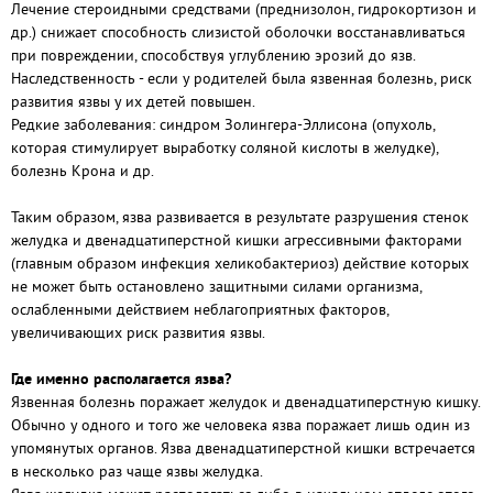
Лечение стероидными средствами (преднизолон, гидрокортизон и
др.) снижает способность слизистой оболочки восстанавливаться
при повреждении, способствуя углублению эрозий до язв.
Наследственность - если у родителей была язвенная болезнь, риск
развития язвы у их детей повышен.
Редкие заболевания: синдром Золингера-Эллисона (опухоль,
которая стимулирует выработку соляной кислоты в желудке),
болезнь Крона и др.
Таким образом, язва развивается в результате разрушения стенок
желудка и двенадцатиперстной кишки агрессивными факторами
(главным образом инфекция хеликобактериоз) действие которых
не может быть остановлено защитными силами организма,
ослабленными действием неблагоприятных факторов,
увеличивающих риск развития язвы.
Где именно располагается язва?
Язвенная болезнь поражает желудок и двенадцатиперстную кишку.
Обычно у одного и того же человека язва поражает лишь один из
упомянутых органов. Язва двенадцатиперстной кишки встречается
в несколько раз чаще язвы желудка.