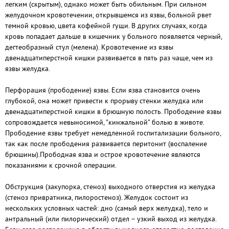
легким (скрытым), однако может быть обильным. При сильном
желудочном кровотечении, открывшемся из язвы, больной рвет
темной кровью, цвета кофейной гущи. В других случаях, когда
кровь попадает дальше в кишечник у больного появляется черный,
дегтеобразный стул (мелена). Кровотечение из язвы
двенадцатиперстной кишки развивается в пять раз чаще, чем из
язвы желудка.
Перфорация (прободение) язвы. Если язва становится очень
глубокой, она может привести к прорыву стенки желудка или
двенадцатиперстной кишки в брюшную полость. Прободение язвы
сопровождается невыносимой, "кинжальной" болью в животе.
Прободение язвы требует немедленной госпитализации больного,
так как после прободения развивается перитонит (воспаление
брюшины).Прободная язва и острое кровотечение являются
показаниями к срочной операции.
Обструкция (закупорка, стеноз) выходного отверстия из желудка
(стеноз привратника, пилоростеноз). Желудок состоит из
нескольких условных частей: дно (самый верх желудка), тело и
антральный (или пилорический) отдел – узкий выход из желудка.