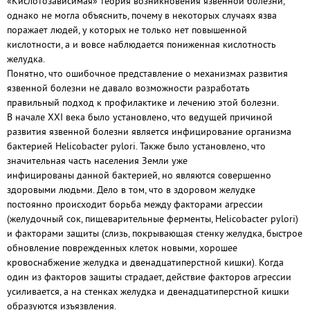
«Кислотозависимая» теория возникновения язвенной болезни,
однако не могла объяснить, почему в некоторых случаях язва
поражает людей, у которых не только нет повышенной
кислотности, а и вовсе наблюдается пониженная кислотность
желудка.
Понятно, что ошибочное представление о механизмах развития
язвенной болезни не давало возможности разработать
правильный подход к профилактике и лечению этой болезни.
В начале XXI века было установлено, что ведущей причиной
развития язвенной болезни является инфицирование организма
бактерией Helicobacter pylori. Также было установлено, что
значительная часть населения Земли уже
инфицированы данной бактерией, но являются совершенно
здоровыми людьми. Дело в том, что в здоровом желудке
постоянно происходит борьба между факторами агрессии
(желудочный сок, пищеварительные ферменты, Helicobacter pylori)
и факторами защиты (слизь, покрывающая стенку желудка, быстрое
обновление поврежденных клеток новыми, хорошее
кровоснабжение желудка и двенадцатиперстной кишки). Когда
один из факторов защиты страдает, действие факторов агрессии
усиливается, а на стенках желудка и двенадцатиперстной кишки
образуются изъязвления.