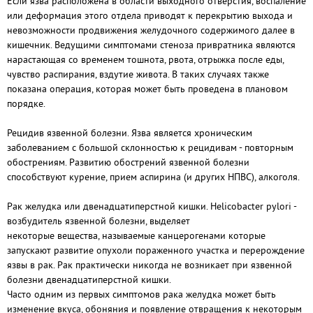
Если язва расположена в области выходного отверстия, воспаление
или деформация этого отдела приводят к перекрытию выхода и
невозможности продвижения желудочного содержимого далее в
кишечник. Ведущими симптомами стеноза привратника являются
нарастающая со временем тошнота, рвота, отрыжка после еды,
чувство распирания, вздутие живота. В таких случаях также
показана операция, которая может быть проведена в плановом
порядке.
Рецидив язвенной болезни. Язва является хроническим
заболеванием с большой склонностью к рецидивам - повторным
обострениям. Развитию обострений язвенной болезни
способствуют курение, прием аспирина (и других НПВС), алкоголя.
Рак желудка или двенадцатиперстной кишки. Helicobacter pylori -
возбудитель язвенной болезни, выделяет
некоторые вещества, называемые канцерогенами которые
запускают развитие опухоли пораженного участка и перерождение
язвы в рак. Рак практически никогда не возникает при язвенной
болезни двенадцатиперстной кишки.
Часто одним из первых симптомов рака желудка может быть
изменение вкуса, обоняния и появление отвращения к некоторым