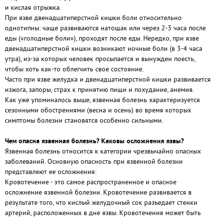
и кислая отрыжка.
При язве двенадцатиперстной кишки боли относительно
однотипны: чаще развиваются натощак или через 2-3 часа после
еды («голодные боли»), проходят после еды. Нередко, при язве
двенадцатиперстной кишки возникают ночные боли (в 3-4 часа
утра), из-за которых человек просыпается и вынужден поесть,
чтобы хоть как-то облегчить свое состояние.
Часто при язве желудка и двенадцатиперстной кишки развивается
изжога, запоры, страх к принятию пищи и похудание, анемия.
Как уже упоминалось выше, язвенная болезнь характеризуется
сезонными обострениями (весна и осень) во время которых
симптомы болезни становятся особенно сильными.
Чем опасна язвенная болезнь? Каковы осложнения язвы?
Язвенная болезнь относится к категории чрезвычайно опасных
заболеваний. Основную опасность при язвенной болезни
представляют ее осложнения:
Кровотечение - это самое распространенное и опасное
осложнение язвенной болезни. Кровотечение развивается в
результате того, что кислый желудочный сок разъедает стенки
артерий, расположенных в дне язвы. Кровотечения может быть