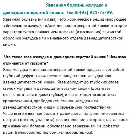
Язвенная болезнь желудка и
двенадцатиперстной кишки. Тел:8(495) 921-75-99.
Язвенная болезнь (или язва) - это хроническое рецидивирующее
заболевание желудка и/или двенадцатиперстной кишки, которое
характеризуется появлением дефекта (изъязвления) слизистой
оболочки желудка или начального отдела двенадцатиперстной
кишки.
Что такое язва желудка и двенадцатиперстной кишки? Чем язва
отличается от гастрита?
Язва желудка и двенадцатиперстной кишки представляет собой
глубокий дефект (изъязвление, рану) стенки желудка или
двенадцатиперстной кишки. Язва доходит до глубоких слоев
стенок желудка и двенадцатиперстной кишки (достигает
мышечного слоя и даже глубже), и часто может осложниться
кровотечением, прободением стенок желудка или
двенадцатиперстной кишки с серьезными последствиями.
Чаще всего язвенная болезнь развивается на фоне имеющегося
гастрита (гастродуоденита), возникновение которого, так же как и
при язвенной болезни, обусловлено заражением Helicobacter
pylori (геликобактер пилори, хеликобактериоз).