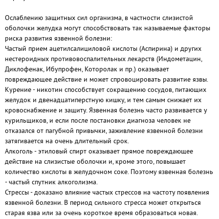
Ослаблению защитных сил организма, в частности слизистой
оболочки желудка могут способствовать так называемые факторы
риска развития язвенной болезни:
Частый прием ацетилсалициловой кислоты (Аспирина) и других
нестероидных противовоспалительных лекарств (Индометацин,
Диклофенак, Ибупрофен, Которолак и пр.) оказывает
повреждающее действие и может спровоцировать развитие язвы.
Курение - никотин способствует сокращению сосудов, питающих
желудок и двенадцатиперстную кишку, и тем самым снижает их
кровоснабжение и защиту. Язвенная болезнь часто развивается у
курильщиков, и если после постановки диагноза человек не
отказался от пагубной привычки, заживление язвенной болезни
затягивается на очень длительный срок.
Алкоголь - этиловый спирт оказывает прямое повреждающее
действие на слизистые оболочки и, кроме этого, повышает
количество кислоты в желудочном соке. Поэтому язвенная болезнь
- частый спутник алкоголизма.
Стрессы - доказано влияние частых стрессов на частоту появления
язвенной болезни. В период сильного стресса может открыться
старая язва или за очень короткое время образоваться новая.