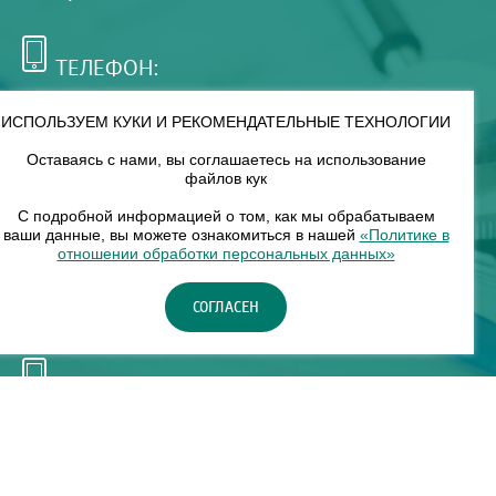
ТЕЛЕФОН:
+7 (495) 921-75-99
ИСПОЛЬЗУЕМ КУКИ И РЕКОМЕНДАТЕЛЬНЫЕ ТЕХНОЛОГИИ
Оставаясь с нами, вы соглашаетесь на использование
РЕЖИМ РАБОТЫ:
файлов кук
00
00
8
— 18
С подробной информацией о том, как мы обрабатываем
ваши данные, вы можете ознакомиться в нашей
«Политике в
отношении обработки персональных данных»
НАШ ФИЛИАЛ:
СОГЛАСЕН
Москва, м. Нагорное, Нагорный б-р, д. 19, кор. 1
ТЕЛЕФОН:
+7 (965) 373-03-03
© "ЕвромедС" Разработка сайта, фирменный стиль -
InterLabs
.
Политика в отношении обработки персональных данных