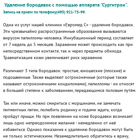
Удаление бородавок с помощью аппарата "Сургитрон".
Запись на прием по телефону(495) 921-75-99.
Одна из услуг нашей клиники «Евромед С» - удаление бородавок.
Эти чрезвычайно распространенные образования вызываются
вирусом папилломы человека. Инкубационный период составляет
от 7 недель до 5 месяцев. Заражение может происходить как при
непосредственном контакте, так и через предметы обихода.
Травматизация кожи увеличивает риск заражения.
Различают 3 типа бородавок: простые, юношеские (плоские) и
подошвенные. Также выделяют остроконечные (которые также
называют остроконечными кондиломами), папилломы - их относят
в большей степени к заболеваниям, передающимся половым путём.
Так или иначе, можно смириться с морщинами, не замечать
пигментных пятен, полюбить родинку и годами ждать, когда
пройдут прыщи. Но при появлении на коже бородавки возникает
лишь одно непреодолимое желание - немедленно от неё
избавиться. Однако показания к удалению бородавок могут быть
не только эстетическими. Незамедлительно обратитесь к врачу,