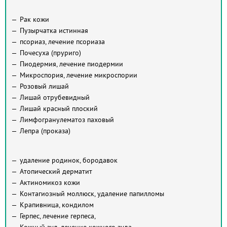
Рак кожи
Пузырчатка истинная
псориаз, лечение псориаза
Почесуха (пруриго)
Пиодермия, лечение пиодермии
Микроспория, лечение микроспории
Розовый лишай
Лишай отрубевидный
Лишай красный плоский
Лимфогранулематоз паховый
Лепра (проказа)
удаление родинок, бородавок
Атопический дерматит
Актиномикоз кожи
Контагиозный моллюск, удаление папилломы
Крапивница, кондилом
Герпес, лечение герпеса,