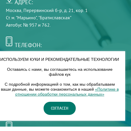
АДРЕС:
Москва, Перервинский б-р, д. 21, кор. 1
Ст. м. "Марьино", "Братиславская"
Автобус № 957 и 762.
ТЕЛЕФОН:
+7 (495) 921-75-99
ИСПОЛЬЗУЕМ КУКИ И РЕКОМЕНДАТЕЛЬНЫЕ ТЕХНОЛОГИИ
Оставаясь с нами, вы соглашаетесь на использование
РЕЖИМ РАБОТЫ:
файлов кук
00
00
8
— 18
С подробной информацией о том, как мы обрабатываем
ваши данные, вы можете ознакомиться в нашей
«Политике в
отношении обработки персональных данных»
НАШ ФИЛИАЛ:
СОГЛАСЕН
Москва, м. Нагорное, Нагорный б-р, д. 19, кор. 1
ТЕЛЕФОН: