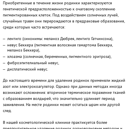
Приобретенные в течение жизни родинки характеризуются
генетической предрасположенностью к очаговому скоплению
пигментированных клеток. Под воздействием солнечных лучей,
случайных травм они перерождаются в предраковые образования,
среди которых часто встречаются:
лентиго (синонимы: меланоз Дюбрея, лентиго Гатчинсона),
невус Беккера (пигментная волосяная гамартома Беккера,
меланоз Беккера),
хлоазма (солнечная, беременных, пигментного эритроза),
фиброэпителиальный невус,
дисплатический невус.
До настоящего времени для удаления родинок применяли жидкий
азот или электрокоагулятор. Однако при данных методах иногда
возникают осложнения: вторичное термическое поражение тканей
с образованием волдырей, что значительно удлиняет период
заживления. На месте родинки может остаться шрам или другой
след.
В нашей косметологической клинике практикуется более
предпочтительное удаление родинок радиоволновым методом и