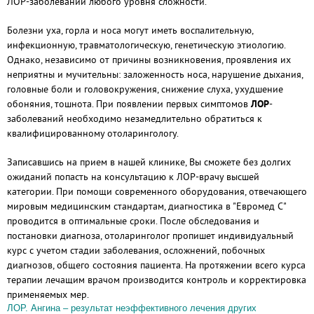
ЛОР-заболеваний любого уровня сложности.
Болезни уха, горла и носа могут иметь воспалительную,
инфекционную, травматологическую, генетическую этиологию.
Однако, независимо от причины возникновения, проявления их
неприятны и мучительны: заложенность носа, нарушение дыхания,
головные боли и головокружения, снижение слуха, ухудшение
обоняния, тошнота. При появлении первых симптомов
ЛОР
-
заболеваний необходимо незамедлительно обратиться к
квалифицированному отоларингологу.
Записавшись на прием в нашей клинике, Вы сможете без долгих
ожиданий попасть на консультацию к ЛОР-врачу высшей
категории. При помощи современного оборудования, отвечающего
мировым медицинским стандартам, диагностика в "Евромед С"
проводится в оптимальные сроки. После обследования и
постановки диагноза, отоларинголог пропишет индивидуальный
курс с учетом стадии заболевания, осложнений, побочных
диагнозов, общего состояния пациента. На протяжении всего курса
терапии лечащим врачом производится контроль и корректировка
применяемых мер.
ЛОР. Ангина – результат неэффективного лечения других