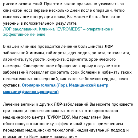
риском осложнений. При этом важно правильно ухаживать за
слизистой носа первые несколько дней после операции. Четко
выполняя все инструкции врача, Вы можете быть абсолютно
уверены в положительном результате.
ЛОР заболевания. Клиника "EVROMEDS" – оперативное и
эффективное лечение
В нашей клинике проводится лечение большинства
ЛОР
заболеваний:
ангины
, гайморита, аденоидов, ринита, тонзиллита,
ларингита, тугоухости, синусита, фарингита, хронического
насморка. Своевременное обращение к врачу в случае этих
заболеваний позволяет сократить срок болезни и избежать таких
нежелательных последствий, как тяжелые болезни сердца, почек
суставов.
Отоларингология.(Лор). Медицинский центр
марьино(филиал царицыно)
Лечение ангины и других
ЛОР
-заболеваний Вы можете произвести
при помощи профессиональных опытных отоларингологов
медицинского центра "EVROMEDS". Мы предлагаем Вам
объективную диагностику, эффективный курс с применением
передовых медицинских технологий, индивидуальный подход и
внимание ко Всем вашим пожеланиям.