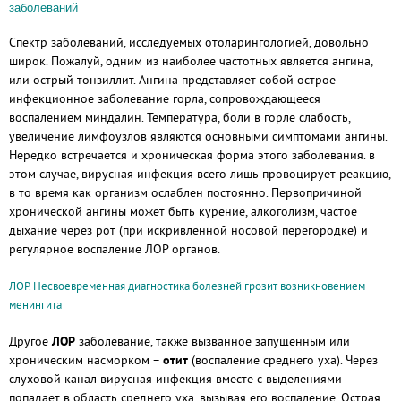
заболеваний
Спектр заболеваний, исследуемых отоларингологией, довольно
широк. Пожалуй, одним из наиболее частотных является ангина,
или острый тонзиллит. Ангина представляет собой острое
инфекционное заболевание горла, сопровождающееся
воспалением миндалин. Температура, боли в горле слабость,
увеличение лимфоузлов являются основными симптомами ангины.
Нередко встречается и хроническая форма этого заболевания. в
этом случае, вирусная инфекция всего лишь провоцирует реакцию,
в то время как организм ослаблен постоянно. Первопричиной
хронической ангины может быть курение, алкоголизм, частое
дыхание через рот (при искривленной носовой перегородке) и
регулярное воспаление ЛОР органов.
ЛОР. Несвоевременная диагностика болезней грозит возникновением
менингита
Другое
ЛОР
заболевание, также вызванное запущенным или
хроническим насморком –
отит
(воспаление среднего уха). Через
слуховой канал вирусная инфекция вместе с выделениями
попадает в область среднего уха, вызывая его воспаление. Острая