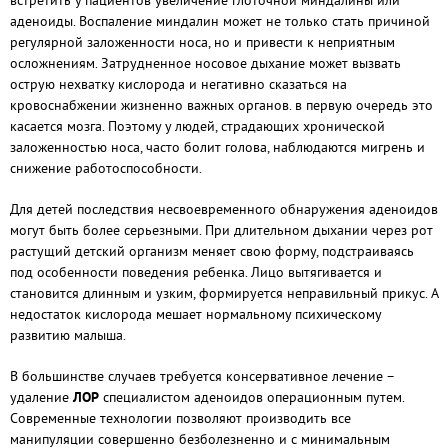
встретить у пациентов увеличение глоточной миндалины или
аденоиды. Воспаление миндалин может не только стать причиной
регулярной заложенности носа, но и привести к неприятным
осложнениям. Затрудненное носовое дыхание может вызвать
острую нехватку кислорода и негативно сказаться на
кровоснабжении жизненно важных органов. в первую очередь это
касается мозга. Поэтому у людей, страдающих хронической
заложенностью носа, часто болит голова, наблюдаются мигрень и
снижение работоспособности.
Для детей последствия несвоевременного обнаружения аденоидов
могут быть более серьезными. При длительном дыхании через рот
растущий детский организм меняет свою форму, подстраиваясь
под особенности поведения ребенка. Лицо вытягивается и
становится длинным и узким, формируется неправильный прикус. А
недостаток кислорода мешает нормальному психическому
развитию малыша.
В большинстве случаев требуется консервативное лечение –
удаление
ЛОР
специалистом аденоидов операционным путем.
Современные технологии позволяют производить все
манипуляции совершенно безболезненно и с минимальным