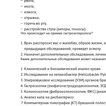
рвота;
икота;
изжога;
отрыжка;
горечь во рту;
расстройства стула (запоры, поносы).
Что происходит на приеме гастроэнтеролога?
Врач расспросит вас о жалобах, образе жизни,
предыдущих обследований, проведет осмотр.
Назначит дополнительные обследования, лечени
Какие дополнительные обследования может назначить
Клинический и биохимический анализ крови.
Исследование на хеликобактер (Helicobacter Pylo
Ультразвуковое исследование (УЗИ) органов бр
Гастроскопия (эзофагогастродуоденоскопия, ЭГД
Колоноскопия (фиброколоноскопия, ФКС) (анали
Анализ кала на дисбактериоз.
Компьютерная томография (КТ) брюшной полост