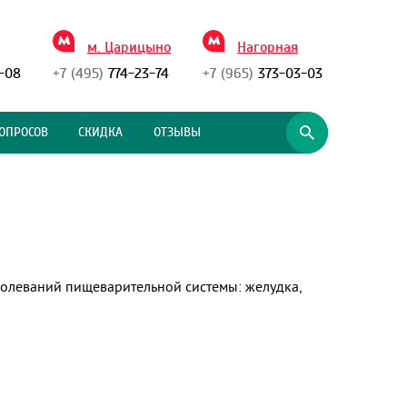
м. Царицыно
Нагорная
-08
+7 (495)
774-23-74
+7 (965)
373-03-03
ОПРОСОВ
СКИДКА
ОТЗЫВЫ
аболеваний пищеварительной системы: желудка,