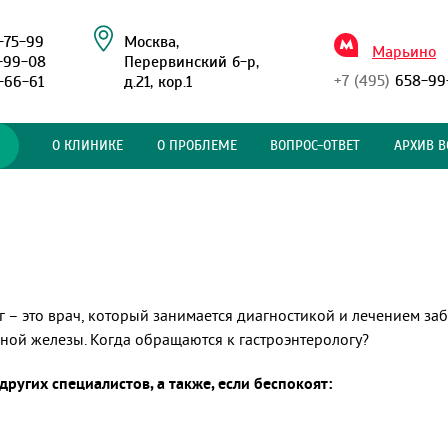
-75-99
Москва,
Марьино
-99-08
Перервинский б-р,
+7 (495)
658-99
-66-61
д.21, кор.1
О КЛИНИКЕ
О ПРОБЛЕМЕ
ВОПРОС-ОТВЕТ
АРХИВ В
г – это врач, который занимается диагностикой и лечением з
ной железы. Когда обращаются к гастроэнтерологу?
ругих специалистов, а также, если беспокоят: