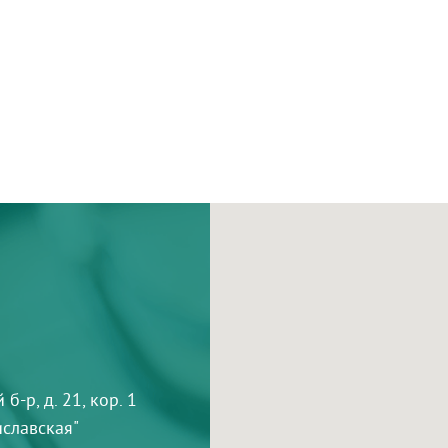
-р, д. 21, кор. 1
тиславская"