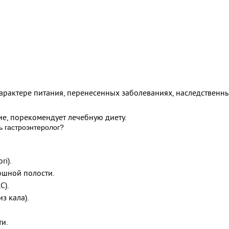
 характере питания, перенесенных заболеваниях, наследствен
е, порекомендует лечебную диету.
 гастроэнтеролог?
ri).
юшной полости.
С).
з кала).
и.