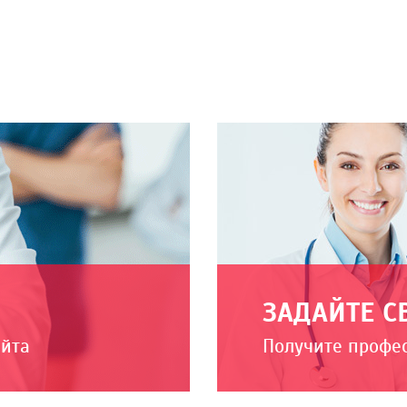
ЗАДАЙТЕ С
айта
Получите профе