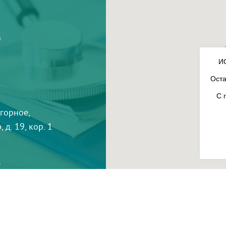
9
И
Оста
С 
агорное,
 д. 19, кор. 1
3
-
InterLabs
.
Политика в отношении обработки пер