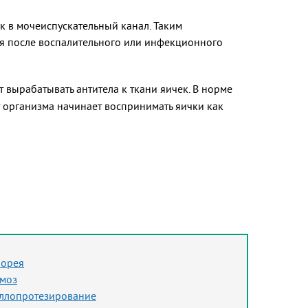
к в мочеиспускательный канал. Таким
яся после воспалительного или инфекционного
 вырабатывать антитела к ткани яичек. В норме
т организма начинает воспринимать яички как
норея
моз
ллопротезирование