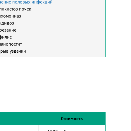
чение половых инфекций
ликистоз почек
ихомониаз
ндидоз
резание
филис
ланопостит
зрыв уздечки
Стоимость