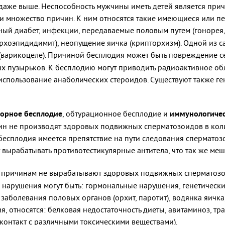
 даже выше. Неспособность мужчины иметь детей является прич
и множество причин. К ним относятся такие имеющиеся или п
рный диабет, инфекции, передаваемые половым путем (гонорея
орхоэпидидимит), неопущение яичка (крипторхизм). Одной из 
(варикоцеле). Причиной бесплодия может быть повреждение с
х пузырьков. К бесплодию могут приводить радиоактивное об
 использование анаболических стероидов. Существуют также 
торное бесплодие
, обтурационное бесплодие и
иммунологичес
ин не производят здоровых подвижных сперматозоидов в коли
есплодия имеется препятствие на пути следования сперматозо
 вырабатывать противотестикулярные антитела, что так же ме
причинам не вырабатывают здоровых подвижных сперматозоид
 нарушения могут быть: гормональные нарушения, генетическ
аболевания половых органов (орхит, паротит), водянка яичка,
 относятся: белковая недостаточность диеты, авитаминоз, тр
контакт с различными токсическими веществами).