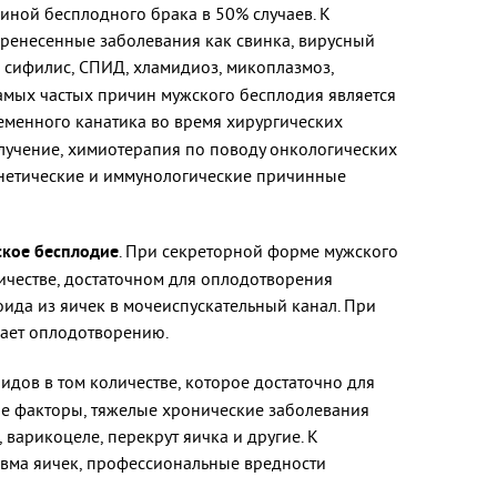
иной бесплодного брака в 50% случаев. К
еренесенные заболевания как свинка, вирусный
, сифилис, СПИД, хламидиоз, микоплазмоз,
самых частых причин мужского бесплодия является
еменного канатика во время хирургических
лучение, химиотерапия по поводу онкологических
генетические и иммунологические причинные
кое бесплодие
. При секреторной форме мужского
честве, достаточном для оплодотворения
ида из яичек в мочеиспускательный канал. При
шает оплодотворению.
ов в том количестве, которое достаточно для
ие факторы, тяжелые хронические заболевания
 варикоцеле, перекрут яичка и другие. К
авма яичек, профессиональные вредности