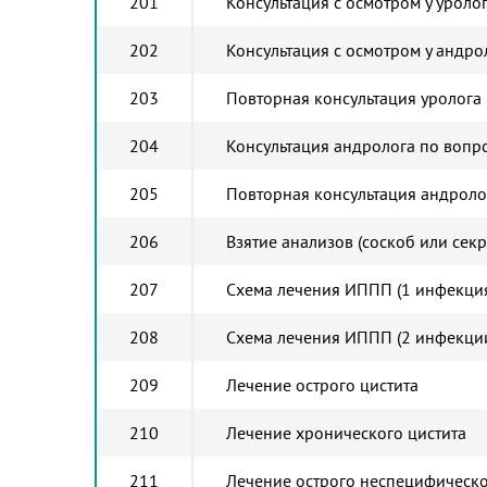
201
Консультация с осмотром у уроло
202
Консультация с осмотром у андро
203
Повторная консультация уролога
204
Консультация андролога по вопр
205
Повторная консультация андроло
206
Взятие анализов (соскоб или секр
207
Схема лечения ИППП (1 инфекци
208
Схема лечения ИППП (2 инфекции
209
Лечение острого цистита
210
Лечение хронического цистита
211
Лечение острого неспецифическо