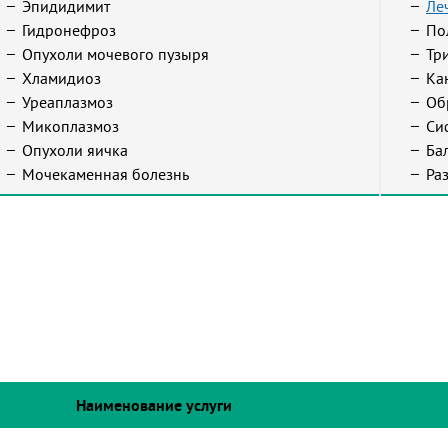
Эпидидимит
Ле
Гидронефроз
По
Опухоли мочевого пузыря
Тр
Хламидиоз
Ка
Уреаплазмоз
Об
Микоплазмоз
Си
Опухоли яичка
Ба
Мочекаменная болезнь
Ра
Наименование услуги