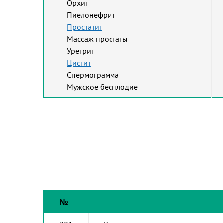
Орхит
Пиелонефрит
Простатит
Массаж простаты
Уретрит
Цистит
Спермограмма
Мужское бесплодие
№