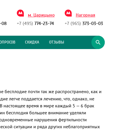
м. Царицыно
Нагорная
-08
+7 (495)
774-23-74
+7 (965)
373-03-03
ОПРОСОВ
СКИДКА
ОТЗЫВЫ
е бесплодие почти так же распространено, как и
дие легче поддается лечению, что, однако, не
В настоящее время в мире каждый 5 — 6 брак
чин бесплодия большее внимание уделяли
 одновременные нарушения фертильности
ческой ситуации и ряда других неблагоприятных