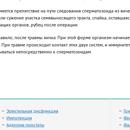
ется препятствие на пути следования сперматозоида из яиче
или сужение участка семявыносящего тракта, спайка, оставша
жащих органов, рубец после операции.
равило, после травмы яичка. При этой форме организм начинает
. При травме происходит контакт этих двух систем, и иммуните
ываться непосредственно к сперматозоидам.
Эректильная дисфункция
Го
Импотенция
Фи
Аденома простаты
Фа