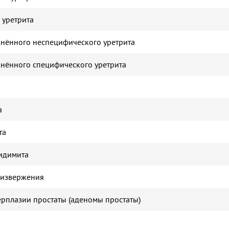
 уретрита
нённого неспецифического уретрита
нённого специфического уретрита
а
та
идимита
яизвержения
рплазии простаты (аденомы простаты)