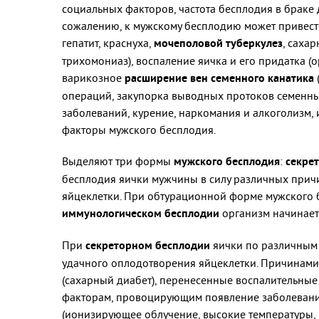
социальных факторов, частота бесплодия в браке
сожалению, к мужскому бесплодию может привест
гепатит, краснуха,
мочеполовой туберкулез
, саха
трихомониаз), воспаление яичка и его придатка (
варикозное
расширение вен семенного канатика
операций, закупорка выводных протоков семенны
заболеваний, курение, наркомания и алкоголизм,
факторы мужского бесплодия.
Выделяют три формы
мужского бесплодия
:
секре
бесплодия яички мужчины в силу различных прич
яйцеклетки. При обтурационной форме мужского б
иммунологическом бесплодии
организм начинает
При
секреторном бесплодии
яички по различным 
удачного оплодотворения яйцеклетки. Причинами
(сахарный диабет), перенесенные воспалительные з
факторам, провоцирующим появление заболевания,
(ионизирующее облучение, высокие температуры, 