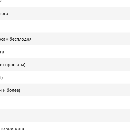
га
лога
осам бесплодия
га
ет простаты)
я)
 и более)
го уретрита