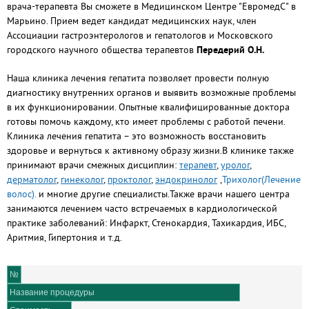
врача-терапевта Вы сможете в Медицинском Центре "ЕвромедС" в
Марьино. Прием ведет кандидат медицинских наук, член
Ассоциации гастроэнтерологов и гепатологов и Московского
городского научного общества терапевтов
Передерий О.Н.
Наша клиника лечения гепатита позволяет провести полную
диагностику внутренних органов и выявить возможные проблемы
в их функционировании. Опытные квалифицированные доктора
готовы помочь каждому, кто имеет проблемы с работой печени.
Клиника лечения гепатита – это возможность восстановить
здоровье и вернуться к активному образу жизни.В клинике также
принимают врачи смежных дисциплин:
терапевт
,
уролог
,
дерматолог
,
гинеколог
,
проктолог
,
эндокринолог
,
Трихолог(Лечение
волос).
и многие другие специалисты.Также врачи нашего центра
занимаются лечением часто встречаемых в кардиологической
практике заболеваний: Инфаркт, Стенокардия, Тахикардия, ИБС,
Аритмия, Гипертония и т.д.
№
Название процедуры