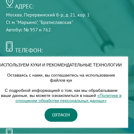
АДРЕС:
Москва, Перервинский б-р, д. 21, кор. 1
Ст. м. "Марьино", "Братиславская"
Автобус № 957 и 762.
ТЕЛЕФОН:
+7 (495) 921-75-99
ИСПОЛЬЗУЕМ КУКИ И РЕКОМЕНДАТЕЛЬНЫЕ ТЕХНОЛОГИИ
Оставаясь с нами, вы соглашаетесь на использование
РЕЖИМ РАБОТЫ:
файлов кук
00
00
8
— 18
С подробной информацией о том, как мы обрабатываем
ваши данные, вы можете ознакомиться в нашей
«Политике в
отношении обработки персональных данных»
НАШ ФИЛИАЛ:
СОГЛАСЕН
Москва, м. Нагорное, Нагорный б-р, д. 19, кор. 1