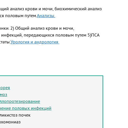
Общий анализ крови и мочи, биохимический анализ
ся половым путем.
Анализы.
онки. 2) Общий анализ крови и мочи,
ка инфекций, передающихся половым путем 5)ПСА
таты.
Урология и андрология
норея
моз
ллопротезирование
чение половых инфекций
ликистоз почек
ихомониаз