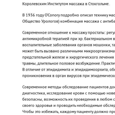
Королевским Институтом массажа в Стокгольме.
В 1936 году O’Conorу подробно описал технику ма
Общество Урологов) комбинация массажа с антиб
Современное отношение к массажу простаты: регул
антимикробной терапией при хр. бактериальном вос
воспалительные заболевания органов мошонки, так
может быть вызвано различными микроорганизмам
предстательной железе и хирургического лечения
травмы, длительное половое возбуждение. Практич
В отличие от эпидидимита и эпидидимоорхита, о
проникновения в орган вирусов при эпидемическом
Современное методы обследование пациентов дост
диагностика, исследование крови с помощью нове
безопасны, возможность их проведения в любом с
своего здоровья и проводить необходимые обслед
Чтобы это избежать, каждому пациенту должно пр