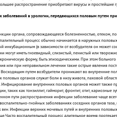
большее распространение приобретают вирусы и простейшие г
заболеваний в урологии, передающихся половым путем прив
нкции органа, сопровождающееся болезненностью, отеком, п
палительный процесс обычно начинается в наружных половых 
инкубационным (в зависимости от возбудителя он может соста
и могут иметь гноевидный, слизистый, пенистый или творожис
 хроническую форму, быть эпизодическими. При этом больного
ения или при неправильном лечении такие острые явления пос
. Восходящим путем возбудители проникают во внутренние пол
половых органов служат боли в низу живота, паховой области,
 Инфицирование внутренних половых органов может также пр
, таких как тонзиллит, гайморит, фронтит, отит, кариозные з
нном пути распространения инфекции заболевание чаще всего
оспалительно-гнойных заболеваниях соседних органов таза, 
вен. Инфекции верхних мочевых путей и внутренних половых
ще.Часто воспалительный процесс длительное время протекает 