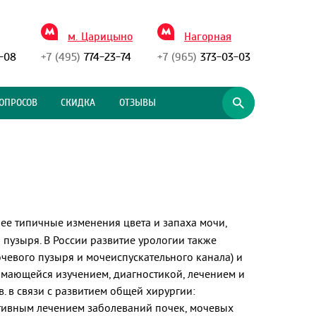
м. Царицыно
Нагорная
-08
+7 (495)
774-23-74
+7 (965)
373-03-03
ОПРОСОВ
СКИДКА
ОТЗЫВЫ
олее типичные изменения цвета и запаха мочи,
 пузыря. В России развитие урологии также
чевого пузыря и мочеиспускательного канала) и
имающейся изучением, диагностикой, лечением и
. в связи с развитием общей хирургии:
ативным лечением заболеваний почек, мочевых