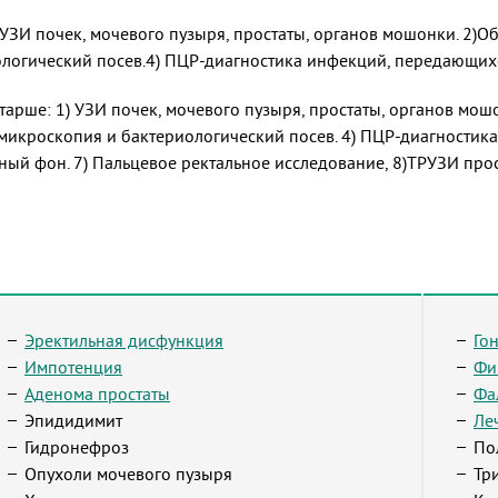
)УЗИ почек, мочевого пузыря, простаты, органов мошонки. 2)
иологический посев.4) ПЦР-диагностика инфекций, передающих
тарше: 1) УЗИ почек, мочевого пузыря, простаты, органов мош
, микроскопия и бактериологический посев. 4) ПЦР-диагности
ный фон. 7) Пальцевое ректальное исследование, 8)ТРУЗИ прос
Эректильная дисфункция
Го
Импотенция
Фи
Аденома простаты
Фа
Эпидидимит
Ле
Гидронефроз
По
Опухоли мочевого пузыря
Тр