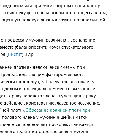
аждением или приемом спиртных напитков), у
ого вялотекущего воспалительного процесса в том,
лноценную половую жизнь и служит предпосылкой
го процесса у мужчин различают: воспаление
 вместе (баланопостит); мочеиспускательного
ря (
Цистит
) и др.
крайней плоти выделяющейся смегмы при
. Предрасполагающим фактором является
ических процедур, заболевание возникает у
 кондилом в препуциальном мешке вызванные
ть к раку полового члена, а у женщин к раку
 действие : криотерапию, лазерное иссечение,
йней плоти).
Обрезание крайней плоти при
 полового члена у мужчин и шейки матки
линяется половой акт, поскольку снижается
лового тракта, которое заставляет мужчин