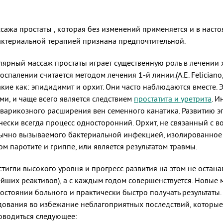
ссажа простаты , которая без изменений применяется и в насто
актериальной терапией признана предпочтительной.
ярный массаж простаты играет существенную роль в лечении х
палении считается методом лечения 1-й линии.(A.E. Feliciano,
ие как: эпидидимит и орхит. Они часто наблюдаются вместе. 
и, и чаще всего является следствием
простатита и уретрита
. И
 варикозного расширения вен семенного канатика. Развитию 
ески всегда процесс односторонний. Орхит, не связанный с в
бычно вызываемого бактериальной инфекцией, изолированное 
 паротите и гриппе, или является результатом травмы.
игли высокого уровня и прогресс развития на этом не останав
йших реактивов), а с каждым годом совершенствуется. Новые
остоянии больного и практически быстро получать результаты
ования во избежание неблагоприятных последствий, которые м
оводиться следующее: