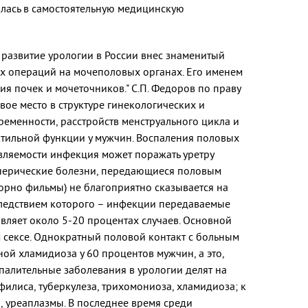
илась в самостоятельную медицинскую
в развитие урологии в России внес знаменитый
их операций на мочеполовых органах. Его именем
ия почек и мочеточников." С.П. Федоров по праву
е место в структуре гинекологических и
еменности, расстройств менструального цикла и
ктильной функции у мужчин. Воспаления половых
вляемости инфекция может поражать уретру
 венерические болезни, передающиеся половым
порно фильмы) не благоприятно сказывается на
следствием которого – инфекции передаваемые
авляет около 5-20 процентах случаев. Основной
 сексе. Однократный половой контакт с больным
ной хламидиоза у 60 процентов мужчин, а это,
оспалительные заболевания в урологии делят на
илиса, туберкулеза, трихомониоза, хламидиоза; к
, уреаплазмы. В последнее время среди