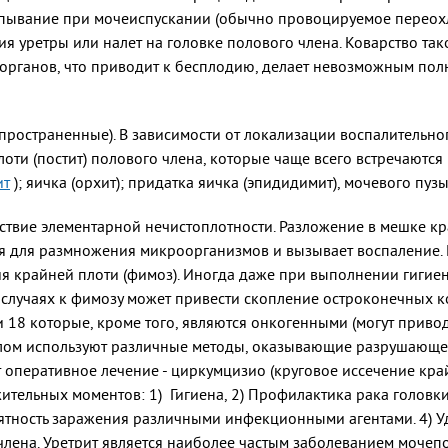
пывание при мочеиспускании (обычно провоцируемое переохл
 уретры или налет на головке полового члена. Коварство так
органов, что приводит к бесплодию, делает невозможным по
пространенные). В зависимости от локализации воспалительно
лоти (постит) полового члена, которые чаще всего встречаются
ит
); яичка (орхит); придатка яичка (эпидидимит), мочевого пузы
едствие элементарной нечистоплотности. Разложение в мешке 
я для размножения микроорганизмов и вызывает воспаление
 крайней плоти (фимоз). Иногда даже при выполнении гигиен
х случаях к фимозу может привести скопление остроконечных
 18 которые, кроме того, являются онкогенными (могут приводи
илом используют различные методы, оказывающие разрушающее
 оперативное лечение - циркумцизио (круговое иссечение кра
тельных моментов: 1) Гигиена, 2) Профилактика рака головки
ятность заражения различными инфекционными агентами. 4) Уд
 члена. Уретрит является наиболее частым заболеванием мочепо