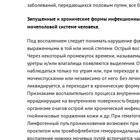
заболеваний, передающихся половым путем, все 
Запущенные и хронические формы инфекционных 
мочеполовой системе человека.
Под воспалением следует понимать нарушение фу
выраженными в той или иной степени. Острый вос
Через некоторый промежуток времени, называемый 
уретры и/или влагалища появляются выделения. Он
наблюдаться только по утрам или, при переходе в
мочеиспускании или независимо от него. Без леч
ликвидируется, а переходит в хроническую форму
Признаками воспалительного процесса внутренних 
иррадиирущие на внутреннюю поверхность бедер.
организме очагов острой или хронической инфекции
гнойничковые поражения кожи и др. При гематоге
Лимфогенный путь проникновения возможен при в
проктитом или тромбофлебитом геморроидальных 
воспаление нижних мочевых путей встречается ча