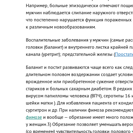
Например, больные эпизодически отмечают пощи
мужчин наблюдается слипание наружного отверстия
что постепенно нарушается функция пораженных 
к различным новообразованиям.
Воспалительные заболевания у мужчин (самые рас
головки (баланит) и внутреннего листка крайней п
канала (уретрит); предстательной железы (
Простат
Баланит и постит развиваются чаще всего как сл
длительном половом воздержании создает услови
врожденное или приобретенное сужение отверстия
стариков и больных сахарным диабетом. В редки
вирусом папилломы человека (ВПЧ), серотипы 16 и
шейки матки ). Для избавления пациента от конд
сургитрон и др. При наличии фимоза рекомендуют
фимозе
и вообще — обрезание имеет много положи
у женщин.3) Обрезание позволяет уменьшать веро
(со временем) чувствительность головки полового