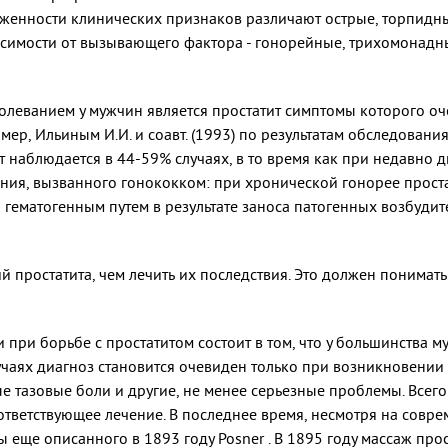
раженности клинических признаков различают острые, торпидн
висимости от вызывающего фактора - гонорейные, трихомонадн
олеванием у мужчин является простатит симптомы которого о
мер, Ильиным И.И. и соавт. (1993) по результатам обследовани
 наблюдается в 44-59% случаях, в то время как при недавно ди
ия, вызванного гонококком: при хронической гонорее простати
 гематогенным путем в результате заноса патогенных возбуди
 простатита, чем лечить их последствия. Это должен понимать
при борьбе с простатитом состоит в том, что у большинства м
учаях диагноз становится очевиден только при возникновении 
е тазовые боли и другие, не менее серьезные проблемы. Всего
ответствующее лечение. В последнее время, несмотря на совр
 еще описанного в 1893 году Posner . В 1895 году массаж про