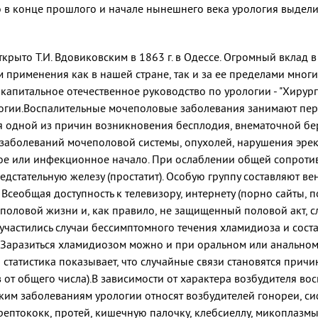
о в конце прошлого и начале нынешнего века урология выдел
крыто Т.И. Вдовиковским в 1863 г. в Одессе. Огромный вклад 
м применения как в нашей стране, так и за ее пределами мног
 капитальное отечественное руководство по урологии - "Хирург
огии.Воспалительные мочеполовые заболевания занимают перво
я одной из причин возникновения бесплодия, внематочной бер
 заболеваний мочеполовой системы, опухолей, нарушения эре
ное или инфекционное начало. При ослаблении общей сопроти
 предстательную железу (простатит). Особую группу составляют
сеобщая доступность к телевизору, интернету (порно сайты, 
половой жизни и, как правило, не защищенный половой акт, 
 участились случаи бессимптомного течения хламидиоза и сост
 Заразиться хламидиозом можно и при оральном или анальном
статистика показывает, что случайные связи становятся причи
в от общего числа).В зависимости от характера возбудителя в
им заболеваниям урологии относят возбудителей гонореи, сиф
ептококк, протей, кишечную палочку, клебсиеллу, микоплазмы