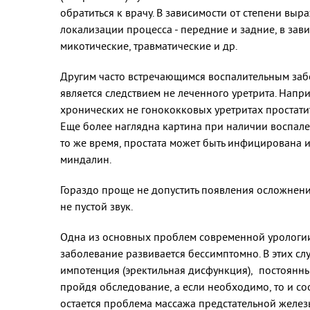
обратиться к врачу. В зависимости от степени вы
локализации процесса - передние и задние, в за
микотические, травматические и др.
Другим часто встречающимся воспалительным заб
является следствием не леченного уретрита. Напри
хронических не гонококковых уретритах простатит
Еще более наглядна картина при наличии воспален
то же время, простата может быть инфицирована и
миндалин.
Гораздо проще не допустить появления осложнений
не пустой звук.
Одна из основных проблем современной урологии 
заболевание развивается бессимптомно. В этих сл
импотенция (эректильная дисфункция), постоянны
пройдя обследование, а если необходимо, то и со
остается проблема массажа предстательной железы