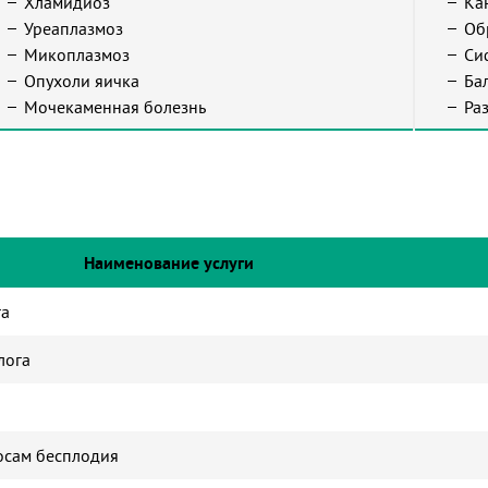
Хламидиоз
Ка
Уреаплазмоз
Об
Микоплазмоз
Си
Опухоли яичка
Ба
Мочекаменная болезнь
Ра
Наименование услуги
га
лога
осам бесплодия