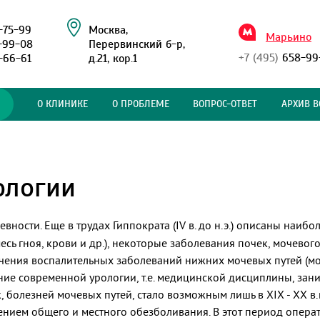
-75-99
Москва,
Марьино
-99-08
Перервинский б-р,
+7 (495)
658-99
-66-61
д.21, кор.1
О КЛИНИКЕ
О ПРОБЛЕМЕ
ВОПРОС-ОТВЕТ
АРХИВ В
ологии
евности. Еще в трудах Гиппократа (IV в. до н.э.) описаны наиб
сь гноя, крови и др.), некоторые заболевания почек, мочевого
лечения воспалительных заболеваний нижних мочевых путей (мо
ие современной урологии, т.е. медицинской дисциплины, зан
болезней мочевых путей, стало возможным лишь в XIX - XX в.в
ением общего и местного обезболивания. В этот период опер