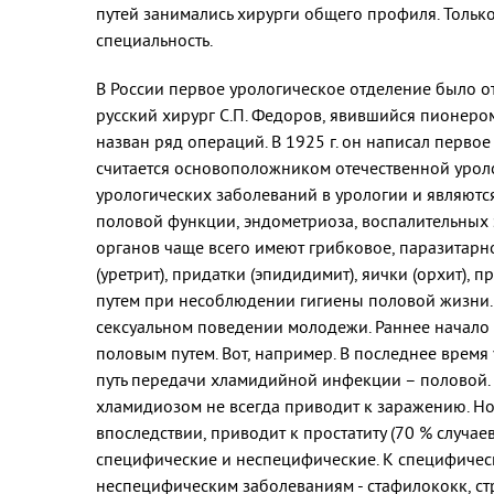
путей занимались хирурги общего профиля. Тольк
специальность.
В России первое урологическое отделение было от
русский хирург С.П. Федоров, явившийся пионеро
назван ряд операций. В 1925 г. он написал первое
считается основоположником отечественной урол
урологических заболеваний в урологии и являютс
половой функции, эндометриоза, воспалительных
органов чаще всего имеют грибковое, паразитар
(уретрит), придатки (эпидидимит), яички (орхит),
путем при несоблюдении гигиены половой жизни. В
сексуальном поведении молодежи. Раннее начало 
половым путем. Вот, например. В последнее время
путь передачи хламидийной инфекции – половой.
хламидиозом не всегда приводит к заражению. Но 
впоследствии, приводит к простатиту (70 % случае
специфические и неспецифические. К специфическ
неспецифическим заболеваниям - стафилококк, стр