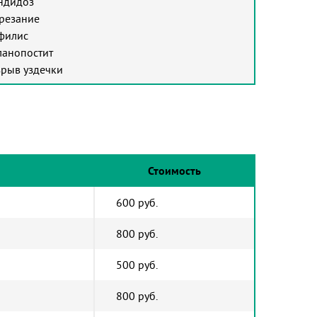
ндидоз
резание
филис
ланопостит
зрыв уздечки
Стоимость
600 руб.
800 руб.
500 руб.
800 руб.