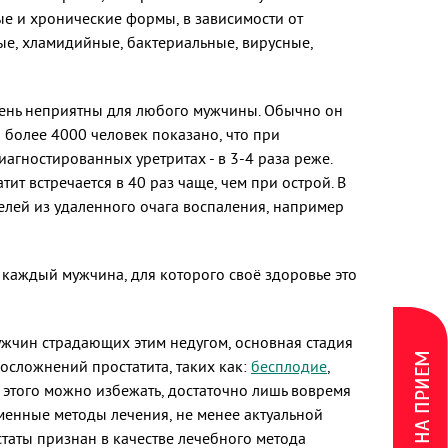
ые и хронические формы, в зависимости от
ые, хламидийные, бактериальные, вирусные,
чень неприятны для любого мужчины. Обычно он
я более 4000 человек показано, что при
агностированных уретритах - в 3-4 раза реже.
т встречается в 40 раз чаще, чем при острой. В
телей из удаленного очага воспаления, например
 каждый мужчина, для которого своё здоровье это
ужчин страдающих этим недугом, основная стадия
ЗАПИСЬ НА ПРИЕМ
осложнений простатита, таких как:
бесплодие
,
 этого можно избежать, достаточно лишь вовремя
еменные методы лечения, не менее актуальной
статы признан в качестве лечебного метода