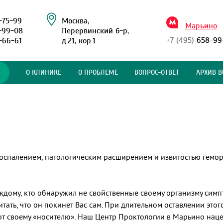
-75-99
Москва,
Марьино
-99-08
Перервинский б-р,
+7 (495)
658-99
-66-61
д.21, кор.1
О КЛИНИКЕ
О ПРОБЛЕМЕ
ВОПРОС-ОТВЕТ
АРХИВ В
 воспалением, патологическим расширением и извитостью гем
дому, кто обнаружил не свойственные своему организму симпт
считать, что он покинет Вас сам. При длительном оставлении эт
т своему «носителю». Наш Центр Проктологии в Марьино нацел