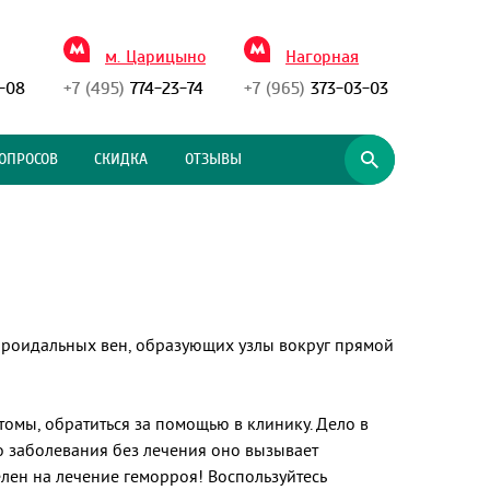
м. Царицыно
Нагорная
-08
+7 (495)
774-23-74
+7 (965)
373-03-03
ОПРОСОВ
СКИДКА
ОТЗЫВЫ
орроидальных вен, образующих узлы вокруг прямой
омы, обратиться за помощью в клинику. Дело в
ого заболевания без лечения оно вызывает
ен на лечение геморроя! Воспользуйтесь