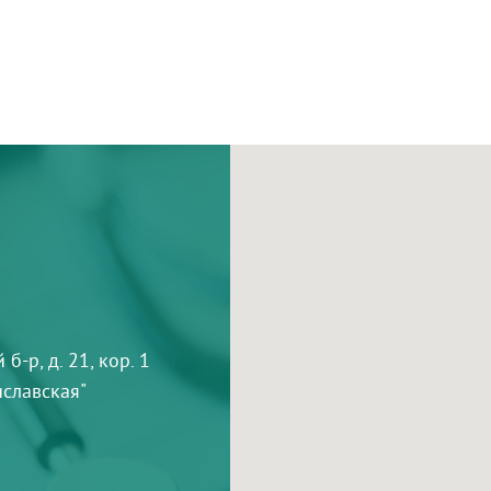
-р, д. 21, кор. 1
тиславская"