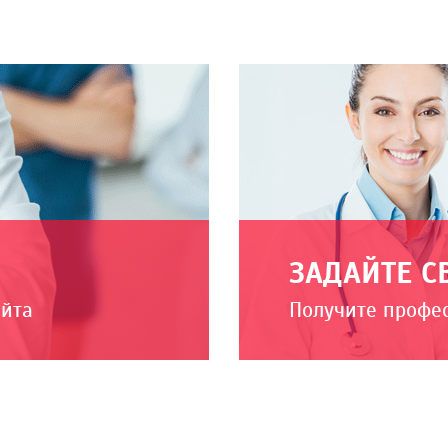
ЗАДАЙТЕ С
айта
Получите профе