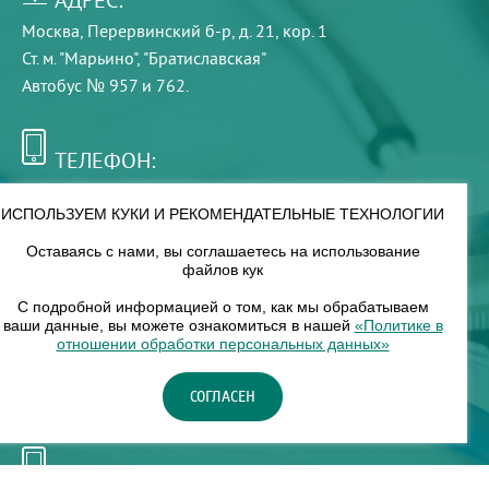
Москва, Перервинский б-р, д. 21, кор. 1
Ст. м. "Марьино", "Братиславская"
Автобус № 957 и 762.
ТЕЛЕФОН:
+7 (495) 921-75-99
ИСПОЛЬЗУЕМ КУКИ И РЕКОМЕНДАТЕЛЬНЫЕ ТЕХНОЛОГИИ
Оставаясь с нами, вы соглашаетесь на использование
РЕЖИМ РАБОТЫ:
файлов кук
00
00
8
— 18
С подробной информацией о том, как мы обрабатываем
ваши данные, вы можете ознакомиться в нашей
«Политике в
отношении обработки персональных данных»
НАШ ФИЛИАЛ:
СОГЛАСЕН
Москва, м. Нагорное, Нагорный б-р, д. 19, кор. 1
ТЕЛЕФОН: