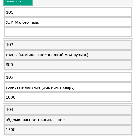
Стоимость
101
УЗИ Малого таза:
102
трансабдоминальное (полный моч. пузырь)
800
103
трансвагинальное (осв. моч. пузырь)
1000
104
абдоминальное + вагинальное
1300