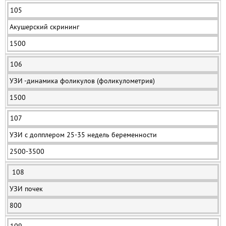
105
Акушерский скрининг
1500
106
УЗИ -динамика фоликулов (фоликулометрия)
1500
107
УЗИ с допплером 25-35 недель беременности
2500-3500
108
УЗИ почек
800