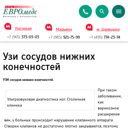
Нагорная
Марьино
м. Царицыно
+7 (965)
373-03-03
+7 (985)
921-75-99
+7 (495)
774-23-74
Узи сосудов нижних
конечностей
УЗИ сосудов нижних конечностей.
При таком
заболевании,
Ультразвуковая диагностика ног. Столичная
как
клиника
варикозное
расширение
вен, у больных происходит нарушение клапанного аппарата.
Створки клапанов не достаточно плотно закрываются, поэтому