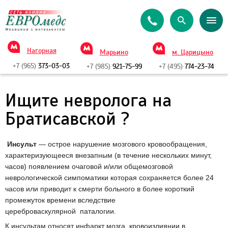
Нагорная
Марьино
м. Царицыно
+7 (965)
373-03-03
+7 (985)
921-75-99
+7 (495)
774-23-74
Ищите невролога на
Братисавской ?
Инсульт
— острое нарушение мозгового кровообращения,
характеризующееся внезапным (в течение нескольких минут,
часов) появлением очаговой
и/или общемозговой
неврологической симпоматики
которая сохраняется более 24
часов или приводит к смерти больного в более короткий
промежуток времени вследствие
цереброваскулярной
паталогии.
К инсультам относят инфаркт мозга, кровоизлиянии в