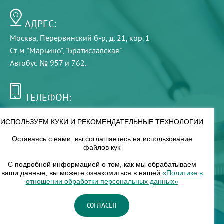
АДРЕС:
Москва, Перервинский б-р, д. 21, кор. 1
Ст. м. "Марьино", "Братиславская"
Автобус № 957 и 762.
ТЕЛЕФОН:
+7 (495) 921-75-99
ИСПОЛЬЗУЕМ КУКИ И РЕКОМЕНДАТЕЛЬНЫЕ ТЕХНОЛОГИИ
Оставаясь с нами, вы соглашаетесь на использование
РЕЖИМ РАБОТЫ:
файлов кук
00
00
8
— 18
С подробной информацией о том, как мы обрабатываем
ваши данные, вы можете ознакомиться в нашей
«Политике в
отношении обработки персональных данных»
НАШ ФИЛИАЛ:
СОГЛАСЕН
Москва, м. Нагорное, Нагорный б-р, д. 19, кор. 1