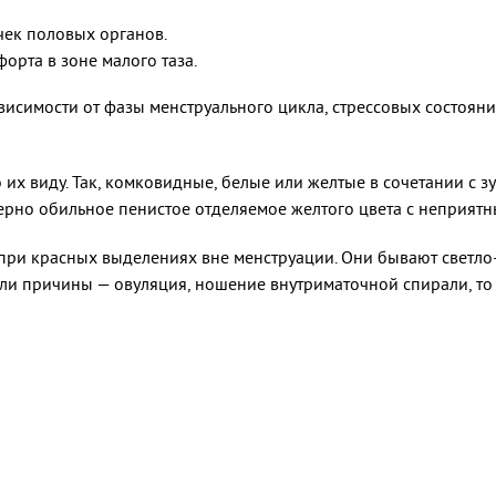
чек половых органов.
орта в зоне малого таза.
висимости от фазы менструального цикла, стрессовых состоян
х виду. Так, комковидные, белые или желтые в сочетании с 
ерно обильное пенистое отделяемое желтого цвета с неприятн
при красных выделениях вне менструации. Они бывают светло
Если причины — овуляция, ношение внутриматочной спирали, то