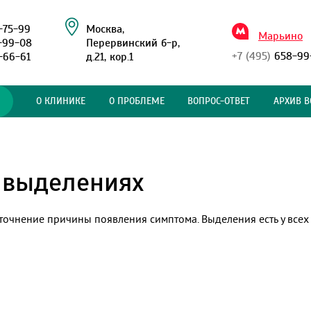
-75-99
Москва,
Марьино
-99-08
Перервинский б-р,
+7 (495)
658-99
-66-61
д.21, кор.1
О КЛИНИКЕ
О ПРОБЛЕМЕ
ВОПРОС-ОТВЕТ
АРХИВ В
 выделениях
точнение причины появления симптома. Выделения есть у все