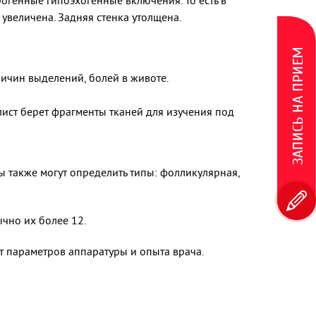
огенные гипоэхогенные включения. То есть в
увеличена. Задняя стенка утолщена.
ЗАПИСЬ НА ПРИЕМ
ичин выделений, болей в животе.
ист берет фрагменты тканей для изучения под
ы также могут определить типы: фолликулярная,
чно их более 12.
т параметров аппаратуры и опыта врача.