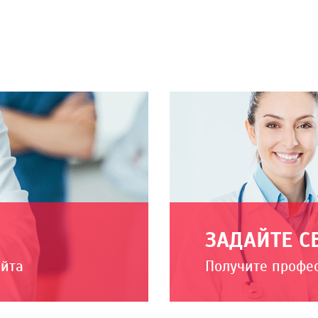
ЗАДАЙТЕ С
айта
Получите профе