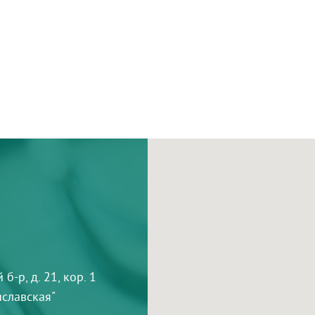
-р, д. 21, кор. 1
тиславская"