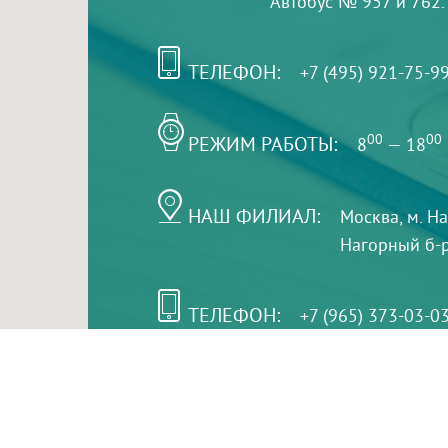
Автобус № 957 и 762.
ТЕЛЕФОН:
+7 (495) 921-75-9
РЕЖИМ РАБОТЫ:
00
00
8
— 18
НАШ ФИЛИАЛ:
Москва, м. Н
Нагорный б-р,
ТЕЛЕФОН:
+7 (965) 373-03-0
© "ЕвромедС" Разработка сайта, фирменный стиль 