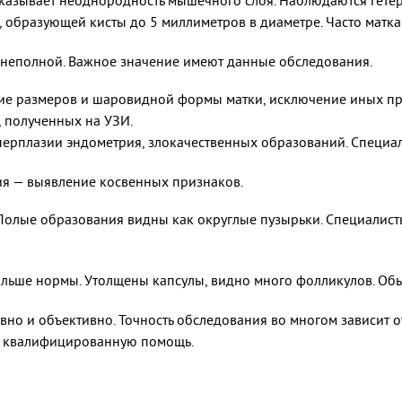
казывает неоднородность мышечного слоя. Наблюдаются гетер
образующей кисты до 5 миллиметров в диаметре. Часто матка 
 неполной. Важное значение имеют данные обследования.
ние размеров и шаровидной формы матки, исключение иных пр
 полученных на УЗИ.
перплазии эндометрия, злокачественных образований. Специал
фия — выявление косвенных признаков.
 Полые образования видны как округлые пузырьки. Специалист
ольше нормы. Утолщены капсулы, видно много фолликулов. Обы
но и объективно. Точность обследования во многом зависит о
ут квалифицированную помощь.