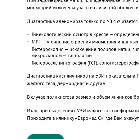
При эндометриозе матки, или аденомиозе, УЗИ по
миометрий включены участки слизистой оболочки, 
Диагностика аденомиоза только по УЗИ считается
Гинекологический осмотр в кресле — определе
МРТ — уточнение строения миометрия и данных,
Гистероскопия — исключение полипов матки, ги
микроскопом — гистологии.
Гистеросальпингография (ГСГ), соногистерогра
Диагностика кист яичников на УЗИ показательна.
желтого тела, дермоидная и другие.
В случае поликистоза размер и объем яичников б
Итак, при выделениях УЗИ малого таза информатив
Приходите в клинику «Евромед С», где Вам окаж