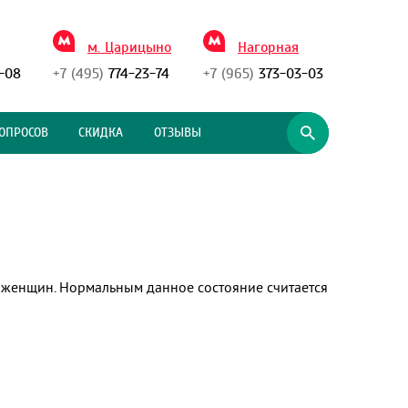
м. Царицыно
Нагорная
-08
+7 (495)
774-23-74
+7 (965)
373-03-03
ОПРОСОВ
СКИДКА
ОТЗЫВЫ
х женщин. Нормальным данное состояние считается