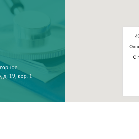
9
И
Оста
С 
агорное,
 д. 19, кор. 1
3
-
InterLabs
.
Политика в отношении обработки пер