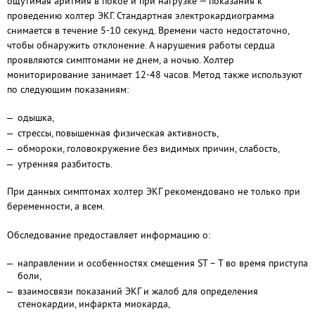
ощутимая аритмия в покое и при нагрузке — показания к
проведению холтер ЭКГ. Стандартная электрокардиограмма
снимается в течение 5-10 секунд. Времени часто недостаточно,
чтобы обнаружить отклонение. А нарушения работы сердца
проявляются симптомами не днем, а ночью. Холтер
мониторирование занимает 12-48 часов. Метод также используют
по следующим показаниям:
одышка,
стрессы, повышенная физическая активность,
обмороки, головокружение без видимых причин, слабость,
утренняя разбитость.
При данных симптомах холтер ЭКГ рекомендовано не только при
беременности, а всем.
Обследование предоставляет информацию о:
направлении и особенностях смещения ST – T во время приступа
боли,
взаимосвязи показаний ЭКГ и жалоб для определения
стенокардии, инфаркта миокарда,