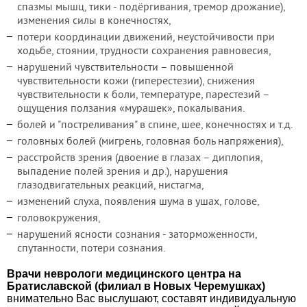
спазмы мышц, тики - подёргивания, тремор дрожание),
изменения силы в конечностях,
потери координации движений, неустойчивости при
ходьбе, стоянии, трудности сохранения равновесия,
нарушений чувствительности – повышенной
чувствительности кожи (гиперестезии), снижения
чувствительности к боли, температуре, парестезий –
ощущения ползания «мурашек», покалывания.
болей и "постреливания" в спине, шее, конечностях и т.д.
головных болей (мигрень, головная боль напряжения),
расстройств зрения (двоение в глазах – диплопия,
выпадение полей зрения и др.), нарушения
глазодвигательных реакций, нистагма,
изменений слуха, появления шума в ушах, голове,
головокружения,
нарушений ясности сознания - заторможенности,
спутанности, потери сознания.
Врачи неврологи медицинского центра на
Братиславской (филиал в Новых Черемушках)
внимательно Вас выслушают, составят индивидуальную