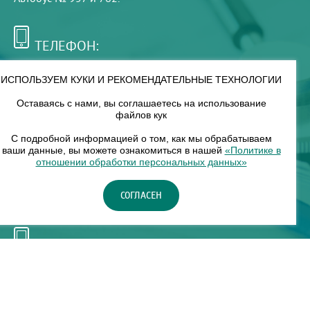
ТЕЛЕФОН:
+7 (495) 921-75-99
ИСПОЛЬЗУЕМ КУКИ И РЕКОМЕНДАТЕЛЬНЫЕ ТЕХНОЛОГИИ
Оставаясь с нами, вы соглашаетесь на использование
РЕЖИМ РАБОТЫ:
файлов кук
00
00
8
— 18
С подробной информацией о том, как мы обрабатываем
ваши данные, вы можете ознакомиться в нашей
«Политике в
отношении обработки персональных данных»
НАШ ФИЛИАЛ:
СОГЛАСЕН
Москва, м. Нагорное, Нагорный б-р, д. 19, кор. 1
ТЕЛЕФОН:
+7 (965) 373-03-03
© "ЕвромедС" Разработка сайта, фирменный стиль -
InterLabs
.