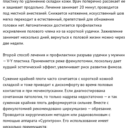
пластику по удлинению складки кожи. Врач поперечно рассекает ее
и зашивает продольно. Лечение занимает 20 минут, проводится
под местной анестезией. Снижается натяжение, искусственный шов
мягко переходит в естественный, препятствий для обнажения
головки нет. Автоматически достигается профилактика
искривления полового члена из-за короткой уздечки. Заживление
занимает несколько дней, вернуться к половой жизни можно через
две недели.
Второй способ лечения и профилактики разрыва уздечки у мужчин
— V-Y пластика. Применяется реже френулотомии, поскольку дает
худший эстетический эффект, увеличивает риск развития фимоза.
Сужение крайней плоти часто сочетается с короткой кожной
складкой и тоже приводит к дискомфорту во время половых
контактов и при мочеиспускании. Если диагностирована
сочетанная патология, то только надреза недостаточно — и так
суженная крайняя плоть деформируется сильнее. Вместе с
френулотомией рекомендовано циркумцизио — обрезание.
Проводится хирургическим методом или радиоволновым с
помощью аппарата «Сургитрон». Его использование имеет
несколько преимуществ: