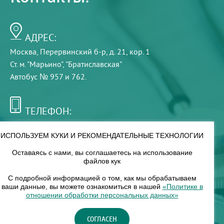
АДРЕС:
Москва, Перервинский б-р, д. 21, кор. 1
Ст. м. "Марьино", "Братиславская"
Автобус № 957 и 762.
ТЕЛЕФОН:
+7 (495) 921-75-99
ИСПОЛЬЗУЕМ КУКИ И РЕКОМЕНДАТЕЛЬНЫЕ ТЕХНОЛОГИИ
Оставаясь с нами, вы соглашаетесь на использование
РЕЖИМ РАБОТЫ:
файлов кук
00
00
8
— 18
С подробной информацией о том, как мы обрабатываем
ваши данные, вы можете ознакомиться в нашей
«Политике в
отношении обработки персональных данных»
НАШ ФИЛИАЛ:
СОГЛАСЕН
Москва, м. Нагорное, Нагорный б-р, д. 19, кор. 1