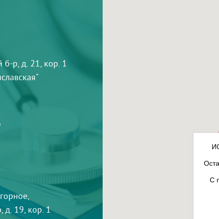
-р, д. 21, кор. 1
тиславская"
9
И
Оста
С 
агорное,
 д. 19, кор. 1