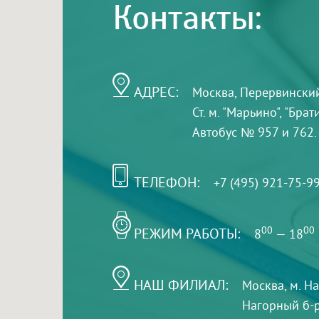
Контакты:
АДРЕС:
Москва, Перервинский б
Ст. м. "Марьино", "Бра
Автобус № 957 и 762.
ТЕЛЕФОН:
+7 (495) 921-75-9
РЕЖИМ РАБОТЫ:
00
00
8
— 18
НАШ ФИЛИАЛ:
Москва, м. Н
Нагорный б-р,