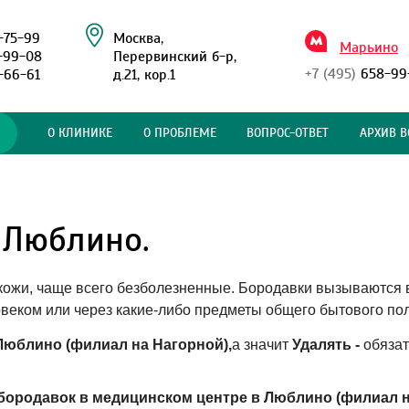
-75-99
Москва,
Марьино
-99-08
Перервинский б-р,
+7 (495)
658-99
-66-61
д.21, кор.1
О КЛИНИКЕ
О ПРОБЛЕМЕ
ВОПРОС-ОТВЕТ
АРХИВ В
 Люблино.
кожи, чаще всего безболезненные. Бородавки вызываются
овеком или через какие-либо предметы общего бытового по
Люблино (филиал на Нагорной),
а значит
Удалять -
обязат
бородавок в медицинском центре в Люблино (филиал н