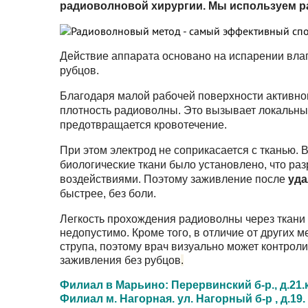
радиоволновой хирургии.
Мы используем р
Действие аппарата основано на испарении влаги
рубцов.
Благодаря малой рабочей поверхности активног
плотность радиоволны. Это вызывает локальный
предотвращается кровотечение.
При этом электрод не соприкасается с тканью. 
биологические ткани было установлено, что ра
воздействиями. Поэтому заживление после
уда
быстрее, без боли.
Легкость прохождения радиоволны через ткани 
недопустимо. Кроме того, в отличие от других 
струпа, поэтому врач визуально может контроли
заживления без рубцов
.
Филиал в Марьино: Перервинский б-р., д.21.кор
Филиал м. Нагорная. ул. Нагорный б-р , д.19. к