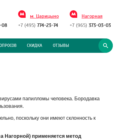
м. Царицыно
Нагорная
-08
+7 (495)
774-23-74
+7 (965)
373-03-03
ОПРОСОВ
СКИДКА
ОТЗЫВЫ
 вирусами папилломы человека. Бородавка
льзования.
ельно, поскольку они имеют склонность к
а Нагорной)
применяется метод