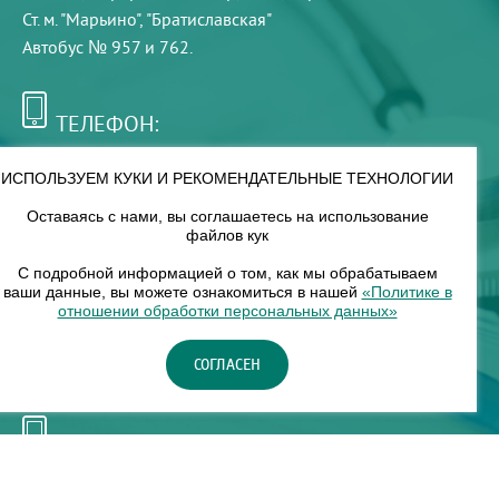
Ст. м. "Марьино", "Братиславская"
Автобус № 957 и 762.
ТЕЛЕФОН:
+7 (495) 921-75-99
ИСПОЛЬЗУЕМ КУКИ И РЕКОМЕНДАТЕЛЬНЫЕ ТЕХНОЛОГИИ
Оставаясь с нами, вы соглашаетесь на использование
РЕЖИМ РАБОТЫ:
файлов кук
00
00
8
— 18
С подробной информацией о том, как мы обрабатываем
ваши данные, вы можете ознакомиться в нашей
«Политике в
отношении обработки персональных данных»
НАШ ФИЛИАЛ:
СОГЛАСЕН
Москва, м. Нагорное, Нагорный б-р, д. 19, кор. 1
ТЕЛЕФОН:
+7 (965) 373-03-03