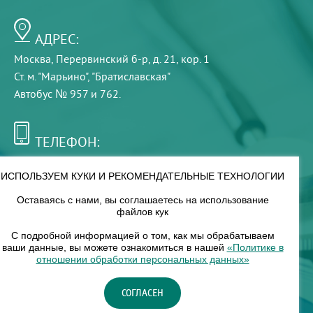
АДРЕС:
Москва, Перервинский б-р, д. 21, кор. 1
Ст. м. "Марьино", "Братиславская"
Автобус № 957 и 762.
ТЕЛЕФОН:
+7 (495) 921-75-99
ИСПОЛЬЗУЕМ КУКИ И РЕКОМЕНДАТЕЛЬНЫЕ ТЕХНОЛОГИИ
Оставаясь с нами, вы соглашаетесь на использование
РЕЖИМ РАБОТЫ:
файлов кук
00
00
8
— 18
С подробной информацией о том, как мы обрабатываем
ваши данные, вы можете ознакомиться в нашей
«Политике в
отношении обработки персональных данных»
НАШ ФИЛИАЛ:
СОГЛАСЕН
Москва, м. Нагорное, Нагорный б-р, д. 19, кор. 1