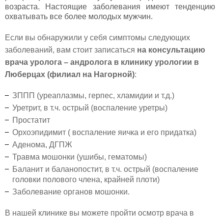
возраста. Настоящие заболевания имеют тенденцию
охватывать все более молодых мужчин.
Если вы обнаружили у себя симптомы следующих
заболеваний, вам стоит записаться
на консультацию
врача уролога – андролога в клинику урологии в
Люберцах (филиал на Нагорной)
:
ЗППП
(уреаплазмы, герпес, хламидии и т.д.)
Уретрит
, в т.ч. острый (воспаление уретры)
Простатит
Орхоэпидимит ( воспаление яичка и его придатка)
Аденома, ДГПЖ
Травма мошонки (ушибы, гематомы)
Баланит и баланопостит, в т.ч. острый (воспаление
головки полового члена, крайней плоти)
Заболевание органов мошонки.
В нашей клинике вы можете пройти осмотр врача в