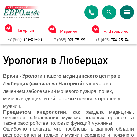
Нагорная
Марьино
м. Царицыно
+7 (965)
373-03-03
+7 (985)
921-75-99
+7 (495)
774-23-74
Урология в Люберцах
Врачи - Урологи
нашего медицинского центра в
Люберцах (филиал на Нагорной)
занимаются
лечением заболеваний мочевого пузыря, почек,
мочевыводящих путей , а также половых органов у
мужчин.
Предметом андрологии
, как раздела медицины,
являются заболевания мужских половых органов, а
также расстройства половых функций мужчины.
Ошибочно полагать, что проблемы в данной области
распространены только у мужчин среднего и пожилого