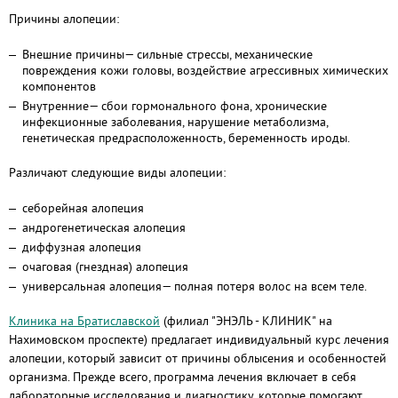
Причины алопеции:
Внешние причины— сильные стрессы, механические
повреждения кожи головы, воздействие агрессивных химических
компонентов
Внутренние— сбои гормонального фона, хронические
инфекционные заболевания, нарушение метаболизма,
генетическая предрасположенность, беременность ироды.
Различают следующие виды алопеции:
себорейная алопеция
андрогенетическая алопеция
диффузная алопеция
очаговая (гнездная) алопеция
универсальная алопеция— полная потеря волос на всем теле.
Клиника на Братиславской
(филиал "ЭНЭЛЬ - КЛИНИК" на
Нахимовском проспекте) предлагает индивидуальный курс лечения
алопеции, который зависит от причины облысения и особенностей
организма. Прежде всего, программа лечения включает в себя
лабораторные исследования и диагностику, которые помогают