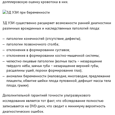
допплеровскую оценку кровотока в них.
3Д УЗИ существенно расширяет возможности ранней диагностики
различных врожденных и наследственных патологий плода:
патологии конечностей (отсутствие, дефекты);
патологии позвоночного столба;
отклонения в формировании суставов;
отклонения в формировании костно-мышечной системы;
челюстно-лицевые патологии (волчья пасть – незаращение
твёрдого нёба, заячья губа – незаращение верхней губы,
расщелины ушей, пороки формирования глаз);
аномалии беременности (маловодие, многоводие, предлежание
плаценты, обвитие шейки плода пуповиной, дефицит массы тела
плода, грыжи).
Дополнительной гарантией точности ультразвукового
исследования является тот факт, что обследование полностью
записывается на DVD-диск, что сводит к минимуму вероятность
диагностических ошибок.