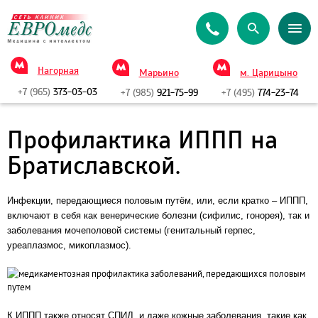
Нагорная
Марьино
м. Царицыно
+7 (965)
373-03-03
+7 (985)
921-75-99
+7 (495)
774-23-74
Профилактика ИППП на
Братиславской.
Инфекции, передающиеся половым путём, или, если кратко – ИППП,
включают в себя как венерические болезни (сифилис, гонорея), так и
заболевания мочеполовой системы (генитальный герпес,
уреаплазмос, микоплазмос).
К ИППП также относят СПИД, и даже кожные заболевания, такие как,