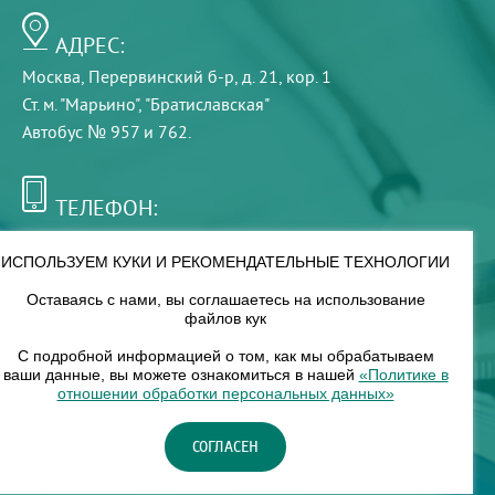
АДРЕС:
Москва, Перервинский б-р, д. 21, кор. 1
Ст. м. "Марьино", "Братиславская"
Автобус № 957 и 762.
ТЕЛЕФОН:
+7 (495) 921-75-99
ИСПОЛЬЗУЕМ КУКИ И РЕКОМЕНДАТЕЛЬНЫЕ ТЕХНОЛОГИИ
Оставаясь с нами, вы соглашаетесь на использование
РЕЖИМ РАБОТЫ:
файлов кук
00
00
8
— 18
С подробной информацией о том, как мы обрабатываем
ваши данные, вы можете ознакомиться в нашей
«Политике в
отношении обработки персональных данных»
НАШ ФИЛИАЛ:
СОГЛАСЕН
Москва, м. Нагорное, Нагорный б-р, д. 19, кор. 1