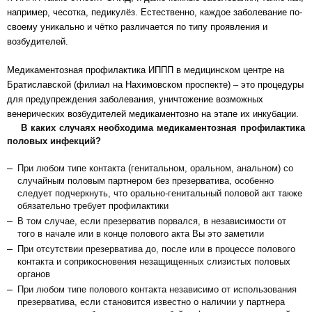
например, чесотка, педикулёз. Естественно, каждое заболевание по-
своему уникально и чётко различается по типу проявления и
возбудителей.
Медикаментозная профилактика ИППП в медицинском центре на
Братиславской (филиал на Нахимовском проспекте)
– это процедуры
для предупреждения заболевания, уничтожение возможных
венерических возбудителей медикаментозно на этапе их инкубации.
В каких случаях необходима медикаментозная профилактика
половых инфекций?
При любом типе контакта (генитальном, оральном, анальном) со
случайным половым партнером без презерватива, особенно
следует подчеркнуть, что орально-генитальный половой акт также
обязательно требует профилактики
В том случае, если презерватив порвался, в независимости от
того в начале или в конце полового акта Вы это заметили
При отсутствии презерватива до, после или в процессе полового
контакта и соприкосновения незащищенных слизистых половых
органов
При любом типе полового контакта независимо от использования
презерватива, если становится известно о наличии у партнера