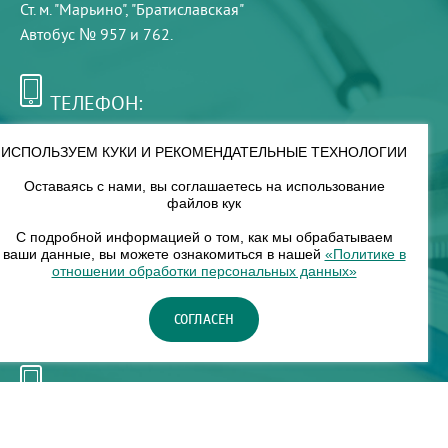
Ст. м. "Марьино", "Братиславская"
Автобус № 957 и 762.
ТЕЛЕФОН:
+7 (495) 921-75-99
ИСПОЛЬЗУЕМ КУКИ И РЕКОМЕНДАТЕЛЬНЫЕ ТЕХНОЛОГИИ
Оставаясь с нами, вы соглашаетесь на использование
РЕЖИМ РАБОТЫ:
файлов кук
00
00
8
— 18
С подробной информацией о том, как мы обрабатываем
ваши данные, вы можете ознакомиться в нашей
«Политике в
отношении обработки персональных данных»
НАШ ФИЛИАЛ:
СОГЛАСЕН
Москва, м. Нагорное, Нагорный б-р, д. 19, кор. 1
ТЕЛЕФОН:
+7 (965) 373-03-03