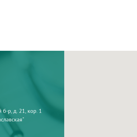
-р, д. 21, кор. 1
тиславская"