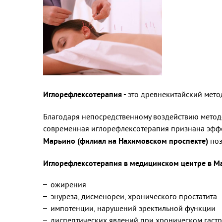
Иглорефлексотерапия -
это древнекитайский мето
Благодаря непосредственному воздействию метод
современная иглорефлексотерапия признана эфф
Марьино (филиал на Нахимовском проспекте)
поз
Иглорефлексотерапия в медицинском центре в Ма
ожирения
энуреза, дисменореи, хронического простатита
импотенции, нарушений эректильной функции
диспептических явлений при хроническом гастр