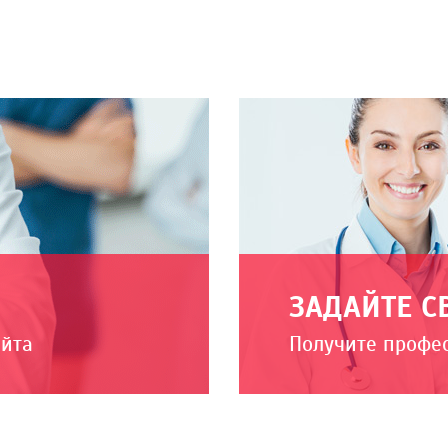
ЗАДАЙТЕ С
айта
Получите профе