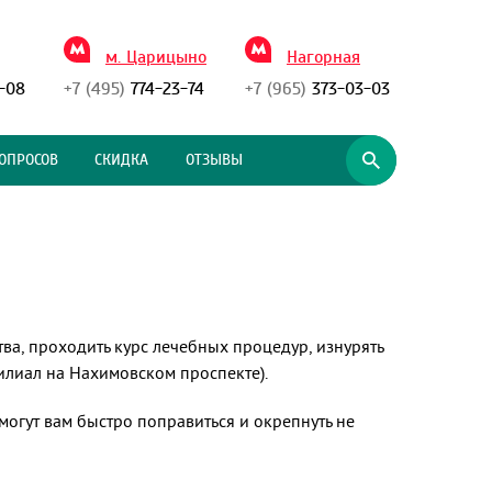
м. Царицыно
Нагорная
-08
+7 (495)
774-23-74
+7 (965)
373-03-03
ОПРОСОВ
СКИДКА
ОТЗЫВЫ
ства, проходить курс лечебных процедур, изнурять
илиал на Нахимовском проспекте).
гут вам быстро поправиться и окрепнуть не