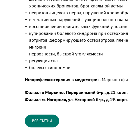
хронических бронхитов, бронхиальной астмы
невритов лицевого нерва, нарушений кровообр
вегетативных нарушений функционального хара
восстановлении двигательных функций у постин
купировании болевого синдрома при остеохонд
артритов, деформирующего остеоартроза, плече
мигрени
нервозности, быстрой утомляемости
регуляция сна
болевых синдромов.
Иглорефлексотерапия в медцентре
в Марьино (фи
Филиал в Марьино: Перервинский б-р., д.21.корп.
Филиал м. Нагорная, ул. Нагорный б-р., д.19. корп
ВСЕ СТАТЬИ