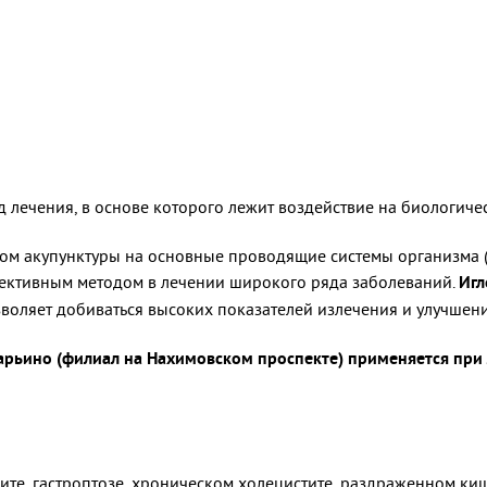
д лечения, в основе которого лежит воздействие на биологиче
ом акупунктуры на основные проводящие системы организма (
ективным методом в лечении широкого ряда заболеваний.
Игл
воляет добиваться высоких показателей излечения и улучшени
рьино (филиал на Нахимовском проспекте) применяется при 
ите, гастроптозе, хроническом холецистите, раздраженном ки