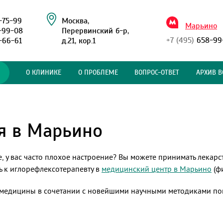
-75-99
Москва,
Марьино
-99-08
Перервинский б-р,
+7 (495)
658-99
-66-61
д.21, кор.1
О КЛИНИКЕ
О ПРОБЛЕМЕ
ВОПРОС-ОТВЕТ
АРХИВ В
я в Марьино
те, у вас часто плохое настроение? Вы можете принимать лекар
ь к иглорефлексотерапевту в
медицинский центр в Марьино
(ф
медицины в сочетании с новейшими научными методиками помо