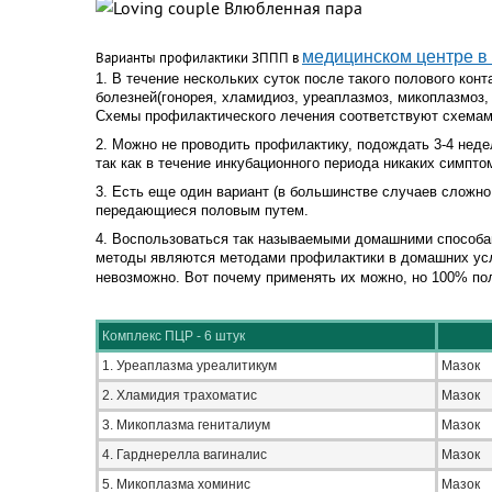
медицинском центре в
Варианты профилактики ЗППП в
1. В течение нескольких суток после такого полового ко
болезней(гонорея, хламидиоз, уреаплазмоз, микоплазмоз,
Схемы профилактического лечения соответствуют схемам
2. Можно не проводить профилактику, подождать 3-4 неде
так как в течение инкубационного периода никаких симпт
3. Есть еще один вариант (в большинстве случаев сложно
передающиеся половым путем.
4. Воспользоваться так называемыми домашними способам
методы являются методами профилактики в домашних услов
невозможно. Вот почему применять их можно, но 100% пол
Комплекс ПЦР - 6 штук
1. Уреаплазма уреалитикум
Мазок
2. Хламидия трахоматис
Мазок
3. Микоплазма гениталиум
Мазок
4. Гарднерелла вагиналис
Мазок
5. Микоплазма хоминис
Мазок