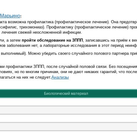
 Марьино
:
нтакта возможна профилактика (профилактическое лечение). Она предотв
 сифилис, трихомониаз). Профилактику (профилактическое лечение) пров
 лечения свежей неосложненной инфекции.
ли, а затем
пройти обследование на ЗППП
, записавшись на приём к в
омов заболевания нет, а лабораторные исследования в этот период неин
 выполнимый). Можно убедить своего случайного полового партнера при
и профилактики ЗППП, после случайной половой связи. Без посещения
иях, но по многим причинам, они не дают никаких гарантий, что после
Анализы
агаться на них не следует.
Биологический материал