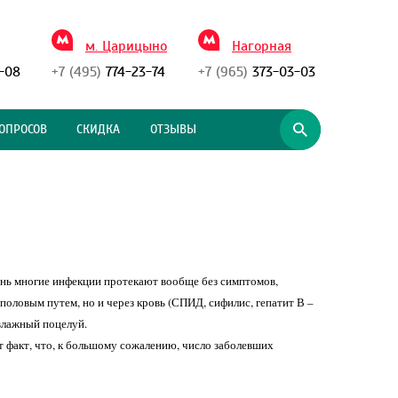
м. Царицыно
Нагорная
-08
+7 (495)
774-23-74
+7 (965)
373-03-03
ОПРОСОВ
СКИДКА
ОТЗЫВЫ
чень многие инфекции протекают вообще без симптомов,
половым путем, но и через кровь (СПИД, сифилис, гепатит В –
влажный поцелуй.
т факт, что, к большому сожалению, число заболевших