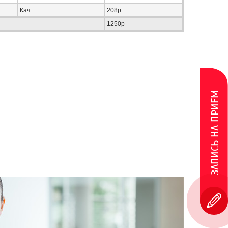
Кач.
208р.
1250р
ЗАПИСЬ НА ПРИЕМ