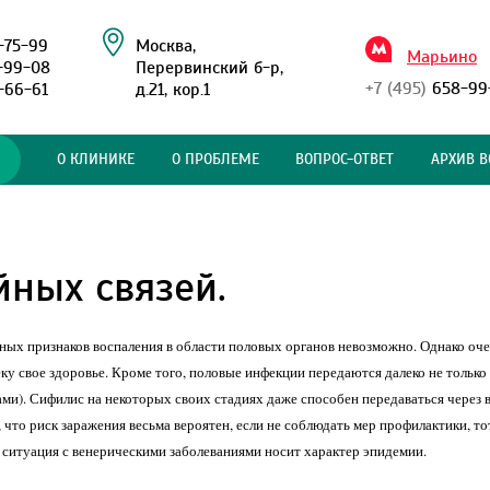
-75-99
Москва,
Марьино
-99-08
Перервинский б-р,
+7 (495)
658-99
-66-61
д.21, кор.1
О КЛИНИКЕ
О ПРОБЛЕМЕ
ВОПРОС-ОТВЕТ
АРХИВ В
ных связей.
 явных признаков воспаления в области половых органов невозможно. Однако о
ку свое здоровье. Кроме того, половые инфекции передаются далеко не только 
ми). Сифилис на некоторых своих стадиях даже способен передаваться через 
что риск заражения весьма вероятен, если не соблюдать мер профилактики, то
 ситуация с венерическими заболеваниями носит характер эпидемии.