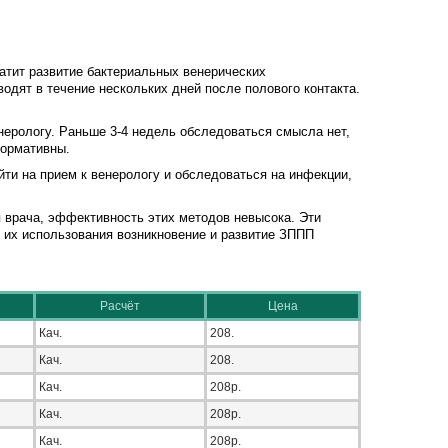
ратит развитие бактериальных венерических
одят в течение нескольких дней после полового контакта.
енерологу. Раньше 3-4 недель обследоваться смысла нет,
формативны.
йти на прием к венерологу и обследоваться на инфекции,
 врача, эффективность этих методов невысока. Эти
 их использования возникновение и развитие ЗППП
Расчёт
Цена
Кач.
208.
Кач.
208.
Кач.
208р.
Кач.
208р.
Кач.
208р.