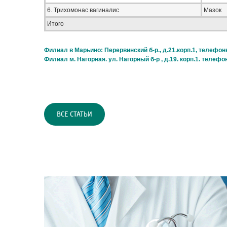
6. Трихомонас вагиналис
Мазок
Итого
Филиал в Марьино: Перервинский б-р., д.21.корп.1, телефоны:
Филиал м. Нагорная. ул. Нагорный б-р , д.19. корп.1. телефон
ВСЕ СТАТЬИ