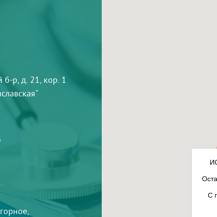
-р, д. 21, кор. 1
тиславская"
9
И
Оста
С 
агорное,