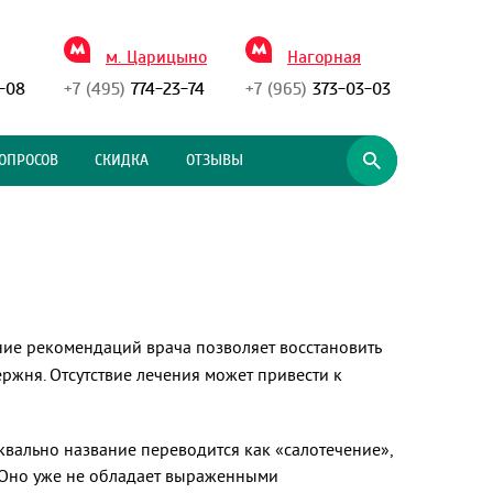
м. Царицыно
Нагорная
-08
+7 (495)
774-23-74
+7 (965)
373-03-03
ОПРОСОВ
СКИДКА
ОТЗЫВЫ
ние рекомендаций врача позволяет восстановить
ржня. Отсутствие лечения может привести к
квально название переводится как «салотечение»,
. Оно уже не обладает выраженными