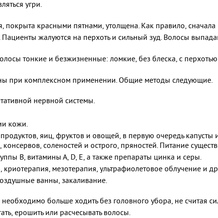
ляться угри.
 покрыта красными пятнами, утолщена. Как правило, сначала ра
. Пациенты жалуются на перхоть и сильный зуд. Волосы выпад
олосы тонкие и безжизненные: ломкие, без блеска, с перхотью
ны при комплексном применении. Общие методы следующие.
тативной нервной системы.
ии кожи.
родуктов, яиц, фруктов и овощей, в первую очередь капусты и
консервов, соленостей и острого, пряностей. Питание сущест
пы B, витамины А, D, E, а также препараты цинка и серы.
 криотерапия, мезотерапия, ультрафиолетовое облучение и др
воздушные ванны, закаливание.
о необходимо больше ходить без головного убора, не считая с
ать, ерошить или расчесывать волосы.