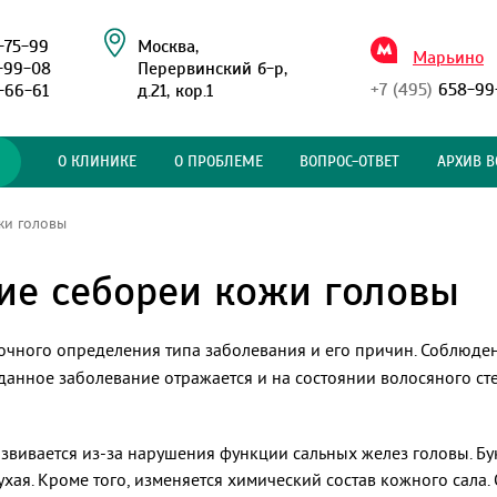
-75-99
Москва,
Марьино
-99-08
Перервинский б-р,
+7 (495)
658-99
-66-61
д.21, кор.1
О КЛИНИКЕ
О ПРОБЛЕМЕ
ВОПРОС-ОТВЕТ
АРХИВ В
жи головы
ие себореи кожи головы
очного определения типа заболевания и его причин. Соблюде
данное заболевание отражается и на состоянии волосяного сте
звивается из-за нарушения функции сальных желез головы. Бу
хая. Кроме того, изменяется химический состав кожного сала