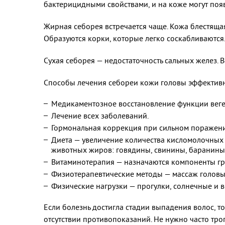
бактерицидными свойствами, и на коже могут появ
Жирная себорея встречается чаще. Кожа блестящая,
Образуются корки, которые легко соскабливаются
Сухая себорея — недостаточность сальных желез. В
Способы лечения себореи кожи головы эффектив
Медикаментозное восстановление функции веге
Лечение всех заболеваний.
Гормональная коррекция при сильном поражен
Диета — увеличение количества кисломолочных п
животных жиров: говядины, свинины, баранины, 
Витаминотерапия — назначаются компоненты груп
Физиотерапевтические методы — массаж головы,
Физические нагрузки — прогулки, солнечные и 
Если болезнь достигла стадии выпадения волос, т
отсутствии противопоказаний. Не нужно часто трог