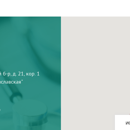
-р, д. 21, кор. 1
тиславская"
9
И