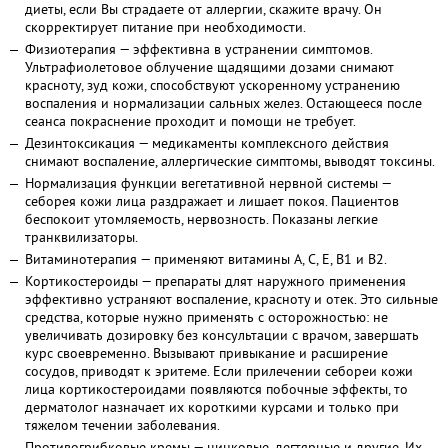
диеты, если Вы страдаете от аллергии, скажите врачу. Он
скорректирует питание при необходимости.
Физиотерапия — эффективна в устранении симптомов.
Ультрафиолетовое облучение щадящими дозами снимают
красноту, зуд кожи, способствуют ускоренному устранению
воспаления и нормализации сальных желез. Остающееся после
сеанса покраснение проходит и помощи не требует.
Дезинтоксикация — медикаменты комплексного действия
снимают воспаление, аллергические симптомы, выводят токсины.
Нормализация функции вегетативной нервной системы —
себорея кожи лица раздражает и лишает покоя. Пациентов
беспокоит утомляемость, нервозность. Показаны легкие
транквилизаторы.
Витаминотерапия — применяют витамины А, С,
E, B1
и
B2.
Кортикостероиды — препараты длят наружного применения
эффективно устраняют воспаление, красноту и отек. Это сильные
средства, которые нужно применять с осторожностью: не
увеличивать дозировку без консультации с врачом, завершать
курс своевременно. Вызывают привыкание и расширение
сосудов, приводят к эритеме. Если прилечении себореи кожи
лица кортикостероидами появляются побочные эффекты, то
дерматолог назначает их короткими курсами и только при
тяжелом течении заболевания.
Противогрибковые кремы — цинковые, дегтярные и другие. Их