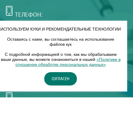
ТЕЛЕФОН:
+7 (495) 921-75-99
ИСПОЛЬЗУЕМ КУКИ И РЕКОМЕНДАТЕЛЬНЫЕ ТЕХНОЛОГИИ
Оставаясь с нами, вы соглашаетесь на использование
РЕЖИМ РАБОТЫ:
файлов кук
00
00
8
— 18
С подробной информацией о том, как мы обрабатываем
ваши данные, вы можете ознакомиться в нашей
«Политике в
отношении обработки персональных данных»
НАШ ФИЛИАЛ:
СОГЛАСЕН
Москва, м. Нагорное, Нагорный б-р, д. 19, кор. 1
ТЕЛЕФОН:
+7 (965) 373-03-03
© "ЕвромедС" Разработка сайта, фирменный стиль -
InterLabs
.
Политика в отношении обработки персональных данных