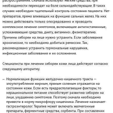
распространения. Сначала используют мягкие средства, при
необходимости переходят на боле сильнодействующие. В таких
случаях необходим тщательный контроль состояния пациента. Нет
препаратов, прямо влияющих на функцию сальных желез. На них
можно действовать только опосредованно и проводить
комплексное лечение симптомов, включающее антигистаминные,
успокаивающие средства, диету, витамино-, физиотерапию.
Причины себореи на лице нужно устранить. Если заболевания
хронические, то необходимо добиться ремиссии. Так,
рекомендовано устранить гормональные нарушения,
инфекционные заболевания и их осложнения.
Специалисты при
лечении себореи кожи лица
действуют согласно
следующему алгоритму.
Нормализация функции желудочно-кишечного тракта —
злоупотребление жирным, пряным соленым отражается на
состоянии кожи. Если есть предрасполагающие факторы, то
нерациональное питание способствует развитию себореи на
лице, ухудшению симптомов. Поэтому сначала необходимо
привести в норму микрофлору кишечника. Лечение назначает
гастроэнтеролог. Терапия может включать желчегонные
препараты, ферментные средства, сорбенты. При составлении