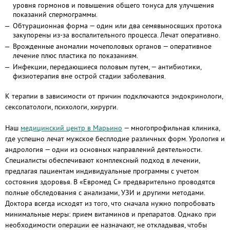
уровня гормонов и повышения общего тонуса для улучшения
показаний спермограммы.
Обтурационная форма — один или два семявыносящих протока
закупорены из-за воспалительного процесса. Лечат оперативно.
Врожденные аномалии мочеполовых органов — оперативное
лечение плюс пластика по показаниям.
Инфекции, передающиеся половым путем, — антибиотики,
физиотерапия вне острой стадии заболевания.
К терапии в зависимости от причин подключаются эндокринологи,
сексопатологи, психологи, хирурги.
Наш
медицинский центр в Марьино
— многопрофильная клиника,
где успешно лечат мужское бесплодие различных форм. Урология и
андрология — одни из основных направлений деятельности.
Специалисты обеспечивают комплексный подход в лечении,
предлагая пациентам индивидуальные программы с учетом
состояния здоровья. В «Евромед С» предварительно проводятся
полные обследования с анализами, УЗИ и другими методами.
Доктора всегда исходят из того, что сначала нужно попробовать
минимальные меры: прием витаминов и препаратов. Однако при
необходимости операции ее назначают, не откладывая, чтобы