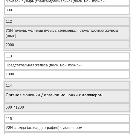
Мочевой пузырь (трансабдоминально) (полн. моч. пузырь)
800
112
УЗИ печени, желчный пузырь, селезенка, поджелудочная железа
(подг.)
2000
113
Предстательная железа (полн. моч. пузырь)
1000
114
Органов мошонки / органов мошонки с допплером
600 / 1200
115
УЗИ сердца (эхокардиография) с допплером