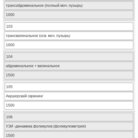
трансабдоминальное (полный моч. пузырь)
1000
103
трансвагинальное (осв. моч. пузырь)
1000
104
абдоминальное + вагинальное
1500
105
Акушерский скрининг
1500
106
УЗИ -динамика фоликулов (фоликулометрия)
1500