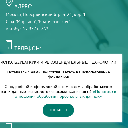
АДРЕС:
Москва, Перервинский б-р, д. 21, кор. 1
Ст. м. "Марьино", "Братиславская"
Автобус № 957 и 762.
ТЕЛЕФОН:
+7 (495) 921-75-99
ИСПОЛЬЗУЕМ КУКИ И РЕКОМЕНДАТЕЛЬНЫЕ ТЕХНОЛОГИИ
Оставаясь с нами, вы соглашаетесь на использование
РЕЖИМ РАБОТЫ:
файлов кук
00
00
8
— 18
С подробной информацией о том, как мы обрабатываем
ваши данные, вы можете ознакомиться в нашей
«Политике в
отношении обработки персональных данных»
НАШ ФИЛИАЛ:
СОГЛАСЕН
Москва, м. Нагорное, Нагорный б-р, д. 19, кор. 1