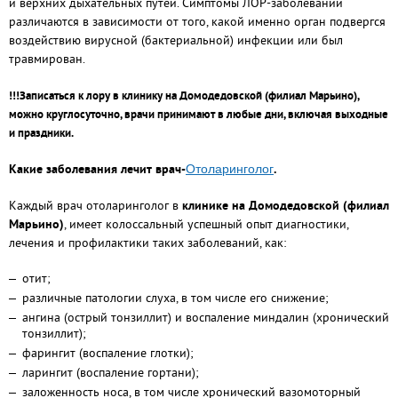
и верхних дыхательных путей. Симптомы ЛОР-заболеваний
различаются в зависимости от того, какой именно орган подвергся
воздействию вирусной (бактериальной) инфекции или был
травмирован.
!!!Записаться к лору в клинику на Домодедовской (филиал Марьино),
можно круглосуточно, врачи принимают в любые дни, включая выходные
и праздники.
Какие заболевания лечит врач-
.
Отоларинголог
Каждый врач отоларинголог в
клинике на Домодедовской (филиал
Марьино)
, имеет колоссальный успешный опыт диагностики,
лечения и профилактики таких заболеваний, как:
отит;
различные патологии слуха, в том числе его снижение;
ангина (острый тонзиллит) и воспаление миндалин (хронический
тонзиллит);
фарингит (воспаление глотки);
ларингит (воспаление гортани);
заложенность носа, в том числе хронический вазомоторный