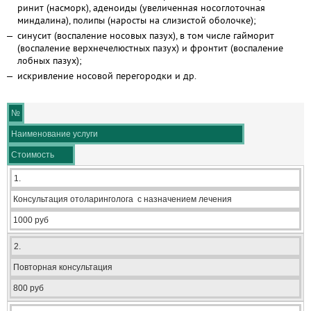
ринит (насморк), аденоиды (увеличенная носоглоточная
миндалина), полипы (наросты на слизистой оболочке);
синусит (воспаление носовых пазух), в том числе гайморит
(воспаление верхнечелюстных пазух) и фронтит (воспаление
лобных пазух);
искривление носовой перегородки и др.
№
Наименование услуги
Стоимость
1.
Консультация отоларинголога с назначением лечения
1000 руб
2.
Повторная консультация
800 руб