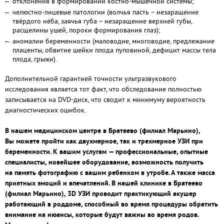
отклонения в формировании костно-мышечной системы;
челюстно-лицевые патологии (волчья пасть – незаращение
твёрдого нёба, заячья губа – незаращение верхней губы,
расщелины ушей, пороки формирования глаз);
аномалии беременности (маловодие, многоводие, предлежание
плаценты, обвитие шейки плода пуповиной, дефицит массы тела
плода, грыжи).
Дополнительной гарантией точности ультразвукового
исследования является тот факт, что обследование полностью
записывается на DVD-диск, что сводит к минимуму вероятность
диагностических ошибок.
В нашем медицинском центре в Братеево (филиал Марьино),
Вы можете пройти как двухмерное, так и трехмерное УЗИ при
беременности. К вашим услугам — профессиональные, опытные
специалисты, новейшее оборудование, возможность получить
на память фотографию с вашим ребенком в утробе. А также масса
приятных эмоций и впечатлений. В нашей клинике в Братеево
(филиал Марьино), 3D УЗИ проводит практикующий акушер
работающий в роддоме, способный во время процедуры обратить
внимание на нюансы, которые будут важны во время родов.