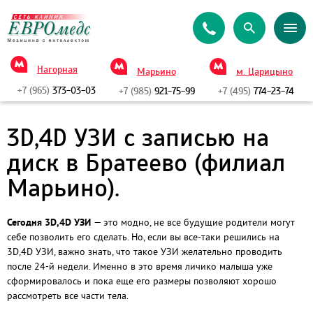
Нагорная
Марьино
м. Царицыно
+7 (965)
373-03-03
+7 (985)
921-75-99
+7 (495)
774-23-74
3D,4D УЗИ с записью на
диск в Братеево (филиал
Марьино).
Сегодня 3
D
,4
D
УЗИ
— это модно, не все будущие родители могут
себе позволить его сделать. Но, если вы все-таки решились на
3
D
,4
D
УЗИ, важно знать, что такое УЗИ желательно проводить
после 24-й недели. Именно в это время личико малыша уже
сформировалось и пока еще его размеры позволяют хорошо
рассмотреть все части тела.