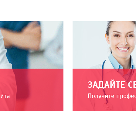
ЗАДАЙТЕ С
айта
Получите профе