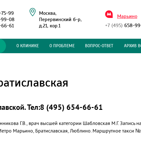
-75-99
Москва,
Марьино
-99-08
Перервинский б-р,
+7 (495)
658-99
-66-61
д.21, кор.1
О КЛИНИКЕ
О ПРОБЛЕМЕ
ВОПРОС-ОТВЕТ
АРХИВ В
ратиславская
авской. Тел:8 (495) 654-66-61
нникова Г.В., врач высшей категории Шабловская М.Г. Запись н
". Метро Марьино, Братиславская, Люблино. Маршрутное такси 