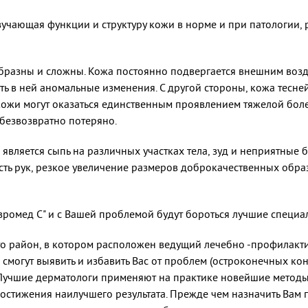
зучающая функции и структуру кожи в норме и при патологии,
разны и сложны. Кожа постоянно подвергается внешним возде
вать в ней аномальные изменения. С другой стороны, кожа тес
ожи могут оказаться единственным проявлением тяжелой боле
 безвозвратно потеряно.
вляется сыпь на различных участках тела, зуд и неприятные
сть рук, резкое увеличение размеров доброкачественных обр
вромед С" и с Вашей проблемой будут бороться лучшие специа
это район, в котором расположен ведущий лечебно -профилакт
смогут выявить и избавить Вас от проблем (остроконечных кон
 Лучшие дерматологи применяют на практике новейшие методы
остижения наилучшего результата. Прежде чем назначить Вам 