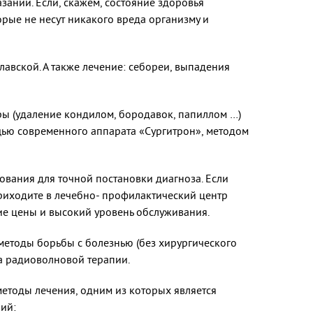
заний. Если, скажем, состояние здоровья
орые не несут никакого вреда организму и
авской. А также лечение: себореи, выпадения
ы (удаление кондилом, бородавок, папиллом …)
щью современного аппарата «Сургитрон», методом
вания для точной постановки диагноза. Если
риходите в лечебно- профилактический центр
ие цены и высокий уровень обслуживания.
методы борьбы с болезнью (без хирургического
а радиоволновой терапии.
етоды лечения, одним из которых является
ий: