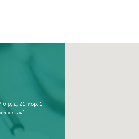
-р, д. 21, кор. 1
тиславская"