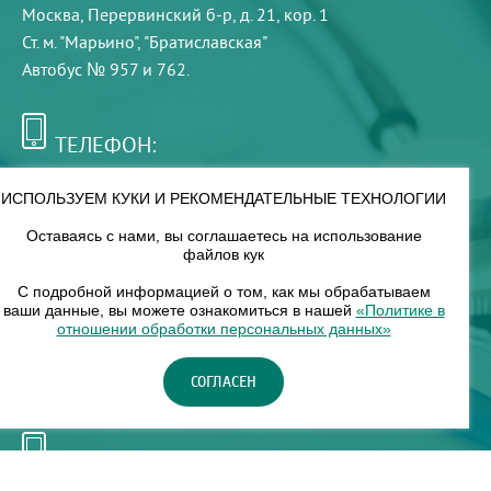
Москва, Перервинский б-р, д. 21, кор. 1
Ст. м. "Марьино", "Братиславская"
Автобус № 957 и 762.
ТЕЛЕФОН:
+7 (495) 921-75-99
ИСПОЛЬЗУЕМ КУКИ И РЕКОМЕНДАТЕЛЬНЫЕ ТЕХНОЛОГИИ
Оставаясь с нами, вы соглашаетесь на использование
РЕЖИМ РАБОТЫ:
файлов кук
00
00
8
— 18
С подробной информацией о том, как мы обрабатываем
ваши данные, вы можете ознакомиться в нашей
«Политике в
отношении обработки персональных данных»
НАШ ФИЛИАЛ:
СОГЛАСЕН
Москва, м. Нагорное, Нагорный б-р, д. 19, кор. 1
ТЕЛЕФОН: