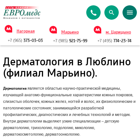
Нагорная
Марьино
м. Царицыно
+7 (965)
373-03-03
+7 (985)
921-75-99
+7 (495)
774-23-74
Дерматология в Люблино
(филиал Марьино).
Дерматология
является областью научно-практической медицины,
изучающей анатомо-функциональные характеристики кожных покровов,
слизистых оболочек, кожных желез, ногтей и волос, их физиологические и
патологические состояния; занимающейся разработкой
профилактических, диагностических и лечебных технологий и методик.
Внутри дерматологии выделяют узкие специализации – детскую
дерматологию, трихологию, подологию, микологию,
дерматокосметологию, дерматоонкологию.