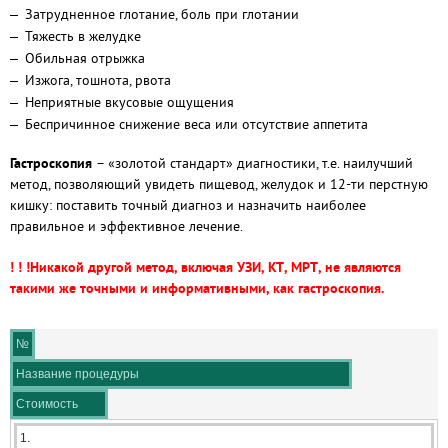
Затрудненное глотание, боль при глотании
Тяжесть в желудке
Обильная отрыжка
Изжога, тошнота, рвота
Неприятные вкусовые ощущения
Беспричинное снижение веса или отсутствие аппетита
Гастроскопия
– «золотой стандарт» диагностики, т.е. наилучший
метод, позволяющий увидеть пищевод, желудок и 12-ти перстную
кишку: поставить точный диагноз и назначить наиболее
правильное и эффективное лечение.
! ! !Никакой другой метод, включая УЗИ, КТ, МРТ, не являются
такими же точными и информативными, как гастроскопия.
№
Название процедуры
Стоимость
1.