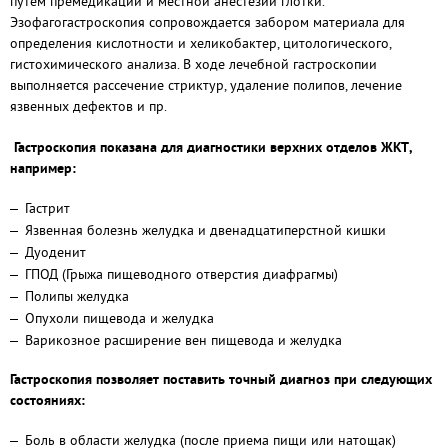
путем премедикации и местной анестезии глотки.
Эзофагогастроскопия сопровождается забором материала для
определения кислотности и хеликобактер, цитологического,
гистохимического анализа. В ходе лечебной гастроскопии
выполняется рассечение стриктур, удаление полипов, лечение
язвенных дефектов и пр.
Гастроскопия показана для диагностики верхних отделов ЖКТ,
например:
Гастрит
Язвенная болезнь желудка и двенадцатиперстной кишки
Дуоденит
ГПОД (Грыжа пищеводного отверстия диафрагмы)
Полипы желудка
Опухоли пищевода и желудка
Варикозное расширение вен пищевода и желудка
Гастроскопия позволяет поставить точный диагноз при следующих
состояниях:
Боль в области желудка (после приема пищи или натощак)