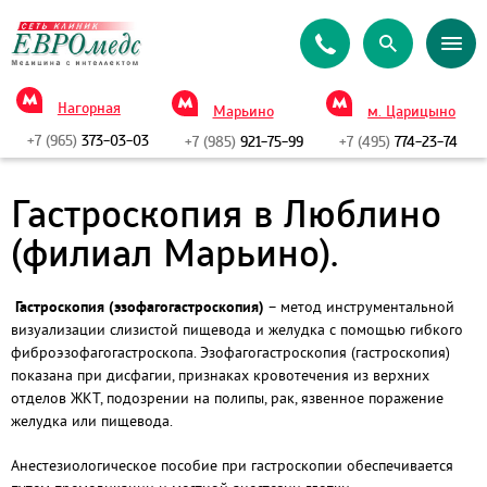
Нагорная
Марьино
м. Царицыно
+7 (965)
373-03-03
+7 (985)
921-75-99
+7 (495)
774-23-74
Гастроскопия в Люблино
(филиал Марьино).
Гастроскопия (эзофагогастроскопия)
– метод инструментальной
визуализации слизистой пищевода и желудка с помощью гибкого
фиброэзофагогастроскопа. Эзофагогастроскопия (гастроскопия)
показана при дисфагии, признаках кровотечения из верхних
отделов ЖКТ, подозрении на полипы, рак, язвенное поражение
желудка или пищевода.
Анестезиологическое пособие при гастроскопии обеспечивается