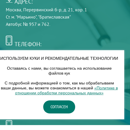
АДРЕС:
Москва, Перервинский б-р, д. 21, кор. 1
Ст. м. "Марьино", "Братиславская"
Автобус № 957 и 762.
ТЕЛЕФОН:
+7 (495) 921-75-99
ИСПОЛЬЗУЕМ КУКИ И РЕКОМЕНДАТЕЛЬНЫЕ ТЕХНОЛОГИИ
Оставаясь с нами, вы соглашаетесь на использование
РЕЖИМ РАБОТЫ:
файлов кук
00
00
8
— 18
С подробной информацией о том, как мы обрабатываем
ваши данные, вы можете ознакомиться в нашей
«Политике в
отношении обработки персональных данных»
НАШ ФИЛИАЛ:
СОГЛАСЕН
Москва, м. Нагорное, Нагорный б-р, д. 19, кор. 1
ТЕЛЕФОН: