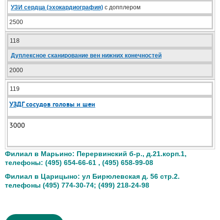
УЗИ сердца (эхокардиография)
с допплером
2500
118
Дуплексное сканирование вен нижних конечностей
2000
119
УЗДГ сосудов головы и шеи
3000
Филиал в Марьино: Перервинский б-р., д.21.корп.1,
телефоны: (495) 654-66-61 , (495) 658-99-08
Филиал в Царицыно: ул Бирюлевская д. 56 стр.2.
телефоны (495) 774-30-74; (499) 218-24-98