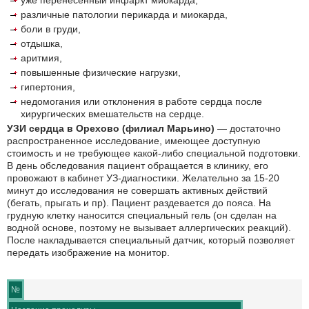
уже перенесённый инфаркт миокарда,
различные патологии перикарда и миокарда,
боли в груди,
отдышка,
аритмия,
повышенные физические нагрузки,
гипертония,
недомогания или отклонения в работе сердца после
хирургических вмешательств на сердце.
УЗИ сердца в Орехово (филиал Марьино)
— достаточно
распространенное исследование, имеющее доступную
стоимость и не требующее какой-либо специальной подготовки.
В день обследования пациент обращается в клинику, его
провожают в кабинет УЗ-диагностики. Желательно за 15-20
минут до исследования не совершать активных действий
(бегать, прыгать и пр). Пациент раздевается до пояса. На
грудную клетку наносится специальный гель (он сделан на
водной основе, поэтому не вызывает аллергических реакций).
После накладывается специальный датчик, который позволяет
передать изображение на монитор.
№