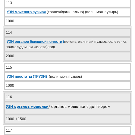
113
УЗИ мочевого пузыря
(трансабдоминально) (полн. моч. пузырь)
1000
114
УЗИ органов брюшной полости
(
печень, желчный пузырь, селезенка,
поджелудочная железа)подг.
2000
115
УЗИ простаты (ТРУЗИ)
(полн. моч. пузырь)
1000
116
УЗИ органов мошонки
/ органов мошонки с допплером
1000 / 1500
117