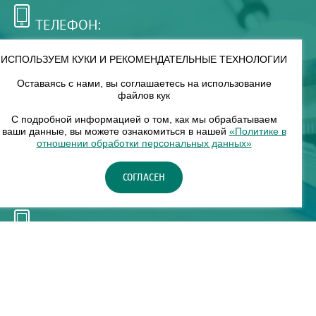
ТЕЛЕФОН:
+7 (495) 921-75-99
ИСПОЛЬЗУЕМ КУКИ И РЕКОМЕНДАТЕЛЬНЫЕ ТЕХНОЛОГИИ
Оставаясь с нами, вы соглашаетесь на использование
РЕЖИМ РАБОТЫ:
файлов кук
00
00
8
— 18
С подробной информацией о том, как мы обрабатываем
ваши данные, вы можете ознакомиться в нашей
«Политике в
отношении обработки персональных данных»
НАШ ФИЛИАЛ:
СОГЛАСЕН
Москва, м. Нагорное, Нагорный б-р, д. 19, кор. 1
ТЕЛЕФОН:
+7 (965) 373-03-03
© "ЕвромедС" Разработка сайта, фирменный стиль -
InterLabs
.
Политика в отношении обработки персональных данных
Карта сайта