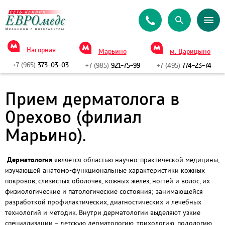
Нагорная
Марьино
м. Царицыно
+7 (965)
373-03-03
+7 (985)
921-75-99
+7 (495)
774-23-74
Прием дерматолога в
Орехово (филиал
Марьино).
Дерматология
является областью научно-практической медицины,
изучающей анатомо-функциональные характеристики кожных
покровов, слизистых оболочек, кожных желез, ногтей и волос, их
физиологические и патологические состояния; занимающейся
разработкой профилактических, диагностических и лечебных
технологий и методик. Внутри дерматологии выделяют узкие
специализации – детскую дерматологию, трихологию, подологию,