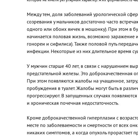
Между тем, доля заболеваний урологической сферы 
созревания у мальчиков достаточно часто встреча
одного или обоих яичек в мошонку). При этом в б
начинается половая жизнь, возможно заражение 
гонореи и сифилиса). Также половой путь передачи
инфекции. Некоторые из них длительное время су
У мужчин старше 40 лет, в связи с нарушением 
предстательной железы. Это доброкачественная оп
При этом появляются жалобы на учащенное, затру
пробуждения в туалет. Жалобы могут быть в разли
прогрессируют. В запущенных случаях появляются
и хроническая почечная недостаточность.
Кроме доброкачественной гиперплазии с возрасто
месте по заболеваемости и смертности от всех он
никаких симптомов, а когда опухоль прорастает п