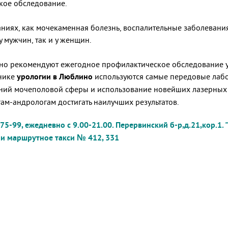
кое обследование.
аниях, как мочекаменная болезнь, воспалительные заболевани
 мужчин, так и у женщин.
но рекомендуют ежегодное профилактическое обследование ур
инике
урологии в Люблино
используются самые передовые лаб
ний мочеполовой сферы и использование новейших лазерных 
м-андрологам достигать наилучших результатов.
5-99, ежедневно с 9.00-21.00.
Перервинский б-р,д.21,кор.1
.
и маршрутное такси № 412, 331