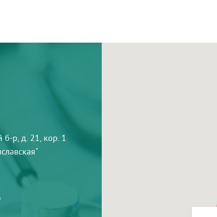
-р, д. 21, кор. 1
тиславская"
9