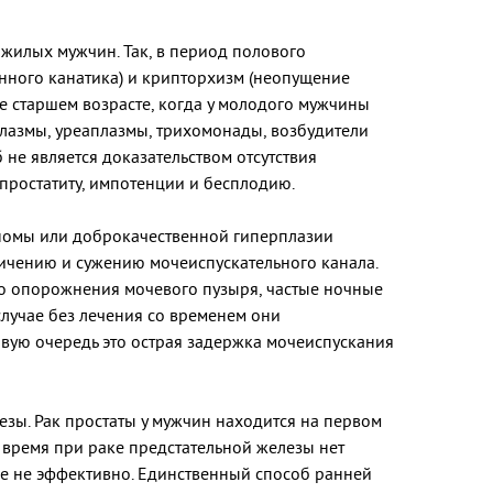
пожилых мужчин. Так, в период полового
енного канатика) и крипторхизм (неопущение
ее старшем возрасте, когда у молодого мужчины
лазмы, уреаплазмы, трихомонады, возбудители
 не является доказательством отсутствия
простатиту, импотенции и бесплодию.
еномы или доброкачественной гиперплазии
еличению и сужению мочеиспускательного канала.
го опорожнения мочевого пузыря, частые ночные
случае без лечения со временем они
рвую очередь это острая задержка мочеиспускания
зы. Рак простаты у мужчин находится на первом
е время при раке предстательной железы нет
уже не эффективно. Единственный способ ранней