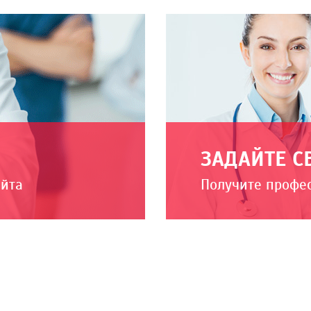
ЗАДАЙТЕ С
айта
Получите профе