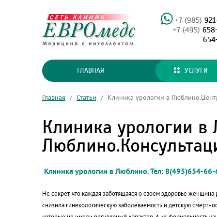
+7 (985)
921
+7 (495)
658
654
ГЛАВНАЯ
УСЛУГИ
Главная
/
Статьи
/
Клиника урологии в Люблино.Центр
Клиника урологии в 
Люблино.Консультаци
Клиника урологии в Люблино. Тел: 8(495)654-66-
Не секрет, что каждая заботящаяся о своем здоровье женщина 
снизила гинекологическую заболеваемость и детскую смертнос
которые не имели регулярный характер. А их формальность ча