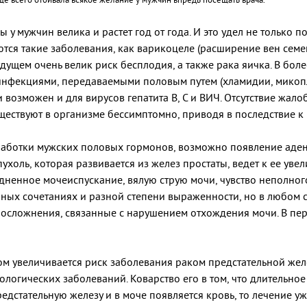
у мужчин велика и растет год от года. И это удел не только 
ются такие заболевания, как варикоцеле (расширение вен сем
удущем очень велик риск бесплодия, а также рака яичка. В бол
инфекциями, передаваемыми половым путем (хламидии, микоп
 возможен и для вирусов гепатита В, С и ВИЧ. Отсутствие жалоб
ществуют в организме бессимптомно, приводя в последствие к 
выработки мужских половых гормонов, возможно появление ад
ухоль, которая развивается из желез простаты, ведет к ее ув
дненное мочеиспускание, вялую струю мочи, чувство неполно
чных сочетаниях и разной степени выраженности, но в любом 
 осложнения, связанные с нарушением отхождения мочи. В пе
м увеличивается риск заболевания раком предстательной желе
кологических заболеваний. Коварство его в том, что длительно
редстательную железу и в моче появляется кровь, то лечение 