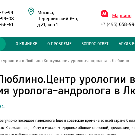
-75-99
Москва,
Марьино
-99-08
Перервинский б-р,
+7 (495)
658-99
-66-61
д.21, кор.1
О КЛИНИКЕ
О ПРОБЛЕМЕ
ВОПРОС-ОТВЕТ
АРХИВ В
 урологии в Люблино.Консультация уролога-андролога в Люблино.
Люблино.Центр урологии 
я уролога-андролога в Л
61.
регулярно посещает гинеколога. Еще в советские времена во всей стране была
ть. К сожалению, заботу о мужском здоровье обошли стороной, предложив, ра
ще всего отбивала всякое желание у мужчин впредь посещать врача.