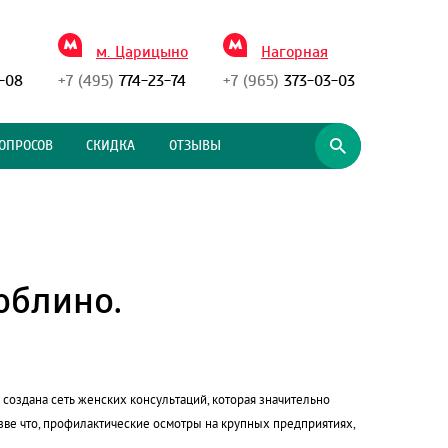
м. Царицыно
Нагорная
-08
+7 (495)
774-23-74
+7 (965)
373-03-03
ОПРОСОВ
СКИДКА
ОТЗЫВЫ
в
юблино.
 создана сеть женских консультаций, которая значительно
зве что, профилактические осмотры на крупных предприятиях,