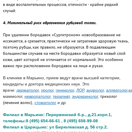
в виде воспалительных процессов, отечности - крайне редкий
случай.
4. Минимальный риск образования рубцовой ткани.
При удалении бородавок «Сургитроном» новообразование не
иссекается, а срезается, практически не затрагивая здоровую ткань,
поэтому рубцы, как правило, не образуются. В подавляющем
большинстве случаев на месте бородавки образуется новый слой
кожи, цвет которой не отличается от нормальной. Это особенно
важно при расположении бородавок на лице и руках.
В клинике в Марьино, прием ведут врачи высшей категории,
кандидаты и доктора медицинских наук. Это
врачи:
дерматолог
,
уролог
,
гинеколог
,
ЛОР
,
андролог
,
аллерголог
,
к
трихолог
маммолог,
невропатолог
,
терапевт
,
эндокринолог
,
(лечение волос)
,
стоматолог
и др.
Филиал в Марьино: Перервинский б-р., д.21.корп.1,
телефоны:8 (495) 654-66-61 , 8 (495) 658-99-08
Филиал в Царицыно: ул Бирюлевская д. 56 стр.2.