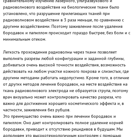
сравнительному изучению лазерного, ультразвукового и
радиоволнового воздействия на биологические ткани было
установлено, что разрушение прилегающих тканей при
радиоволновом воздействии в 3 раза меньше, по сравнению с
другими воздействиями. Поэтому заживление после удаления
бородавок и папиллом происходит гораздо быстрее, без боли и с
минимальным отеком.
Легкость прохождения радиоволны через ткани позволяет
выполнять разрезы любой конфигурации и заданной глубины,
добиваться очень высокой точности воздействия, возможность
действовать на любом участке кожного покрова и слизистых, где
другими методами работать недопустимо. Кроме того, в отличие
от других методов лечения бородавок, на месте воздействия на
ткань радиоволнового электрода не образуется струпа, поэтому
врач визуально может контролировать качество разреза, что
важно для достижения хорошего косметического эффекта и, в
частности, заживления без рубцов.
Это преимущество очень важно при лечении бородавок и
папиллом. Оно дает контролировать полное удаление корней
бородавки, приводит к отсутствию рецидивов в будущем. Мы
дополняем это высокотехнологичным контролем с помощью