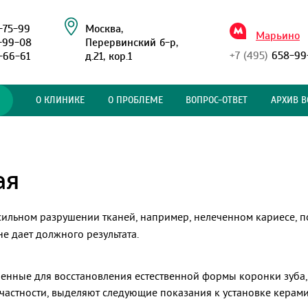
-75-99
Москва,
Марьино
-99-08
Перервинский б-р,
+7 (495)
658-99
-66-61
д.21, кор.1
О КЛИНИКЕ
О ПРОБЛЕМЕ
ВОПРОС-ОТВЕТ
АРХИВ В
ая
сильном разрушении тканей, например, нелеченном кариесе, по
е дает должного результата.
енные для восстановления естественной формы коронки зуба,
частности, выделяют следующие показания к установке керами