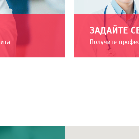
ЗАДАЙТЕ С
айта
Получите профе