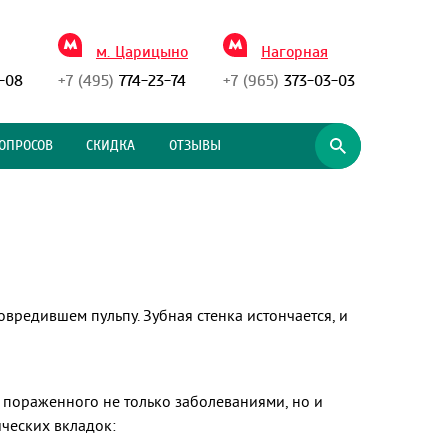
м. Царицыно
Нагорная
-08
+7 (495)
774-23-74
+7 (965)
373-03-03
ОПРОСОВ
СКИДКА
ОТЗЫВЫ
вредившем пульпу. Зубная стенка истончается, и
 пораженного не только заболеваниями, но и
ческих вкладок: