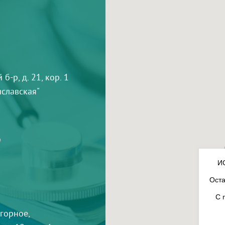
-р, д. 21, кор. 1
тиславская"
9
И
Оста
С 
агорное,