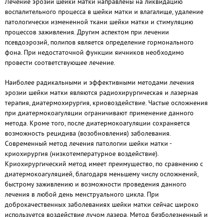
Лечение эрозии шейки матки направлены на ликвидацию
воспалительного процесса в шейки матки и влагалище, удаление
патологически измененной ткани шейки матки и стимуляцию
процессов заживления. Другим аспектом при лечении
псевдоэрозий, полипов является определение гормонального
фона. При недостаточной функции яичников необходимо
провести соответствующее лечение.
Наиболее радикальными и эффективными методами лечения
эрозии шейки матки являются радиохирургическая и лазерная
терапия, диатермохирургия, криовоздействие. Частые осложнения
при диатермокоагуляции ограничивают применение данного
метода. Кроме того, после диатермокоагуляции сохраняется
возможность рецидива (возобновления) заболевания.
Современный метод лечения патологии шейки матки -
криохирургия (низкотемпературное воздействие).
Криохирургический метод имеет преимущество, по сравнению с
диатермокоагуляцией, благодаря меньшему числу осложнений,
быстрому заживлению и возможности проведения данного
лечения в любой день менструального цикла. При
доброкачественных заболеваниях шейки матки сейчас широко
используется воздействие лучом лазера. Метод безболезненный и