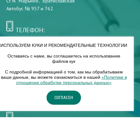
Ст. м. "Марьино", "Братиславская"
Автобус № 957 и 762.
ТЕЛЕФОН:
+7 (495) 921-75-99
ИСПОЛЬЗУЕМ КУКИ И РЕКОМЕНДАТЕЛЬНЫЕ ТЕХНОЛОГИИ
Оставаясь с нами, вы соглашаетесь на использование
РЕЖИМ РАБОТЫ:
файлов кук
00
00
8
— 18
С подробной информацией о том, как мы обрабатываем
ваши данные, вы можете ознакомиться в нашей
«Политике в
отношении обработки персональных данных»
НАШ ФИЛИАЛ:
СОГЛАСЕН
Москва, м. Нагорное, Нагорный б-р, д. 19, кор. 1
ТЕЛЕФОН:
+7 (965) 373-03-03
© "ЕвромедС" Разработка сайта, фирменный стиль -