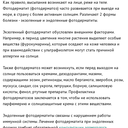
Как правило, высыпания возникают на лице, реже на теле.
Фотодерматит (фотодерматоз) часто развивается при выезде на
море, в страну с более активным солнцем. Различают 2 формы
болезни - экзогенные и эндогенные фотодерматиты.
Экзогенный фотодерматит обусловлен внешними факторами.
Например, в период цветения многие растения выделяют особые
вещества (фурокумарины), которые оседают на коже человека и
при взаимодействии с ультрафиолетом могут стать причиной
аллергии на солнце.
Также фотодерматоз может возникнуть, если перед выходом на
солнце пользоваться кремами, дезодорантами, мазями,
содержащими эозин, ретиноиды, масло бергамота, зверобоя, розы,
мускуса, сандал, сок укропа, петрушки, борную, салициловую
кислоты, фенол, ртутные препараты. Профилактика
фотодерматозов заключается в том, чтобы не использовать
парфюмерию и солнцезащитные крема с этими веществами.
Эндогенные фотодерматиты связаны с нарушением работы
иммунной системы. Лечение фотодерматита при эндогенных
формах требует обязательной
консультации аллерголога
.