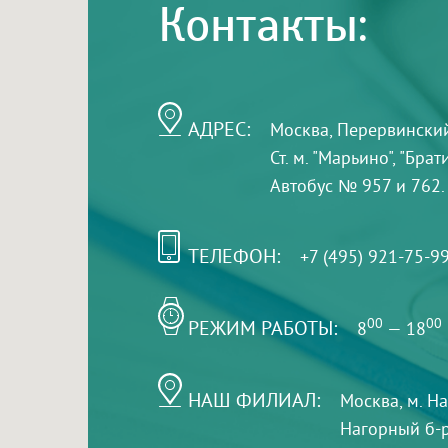
Контакты:
АДРЕС:
Москва, Перервинский б
Ст. м. "Марьино", "Бра
Автобус № 957 и 762.
ТЕЛЕФОН:
+7 (495) 921-75-9
РЕЖИМ РАБОТЫ:
00
00
8
— 18
НАШ ФИЛИАЛ:
Москва, м. Н
Нагорный б-р,