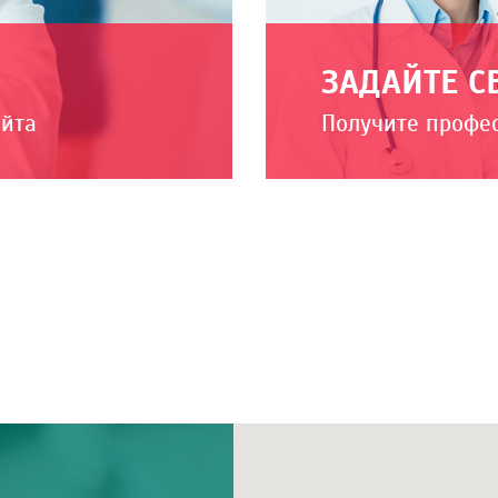
ЗАДАЙТЕ С
айта
Получите профе