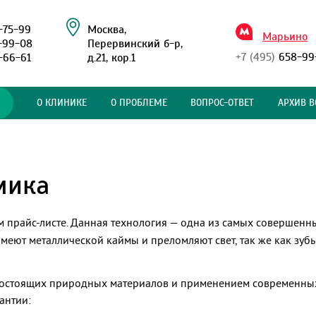
-75-99
Москва,
Марьино
-99-08
Перервинский б-р,
+7 (495)
658-99
-66-61
д.21, кор.1
О КЛИНИКЕ
О ПРОБЛЕМЕ
ВОПРОС-ОТВЕТ
АРХИВ В
мика
 прайс-листе. Данная технология — одна из самых совершенны
имеют металлической каймы и преломляют свет, так же как зубы
остоящих природных материалов и применением современных 
антии: