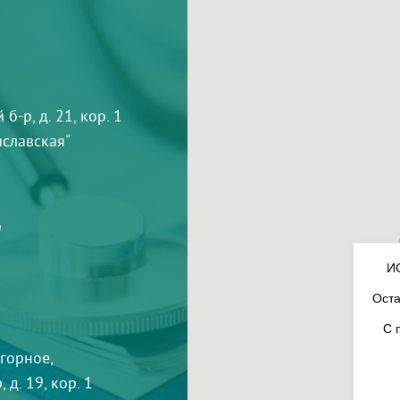
-р, д. 21, кор. 1
тиславская"
9
И
Оста
С 
агорное,
 д. 19, кор. 1