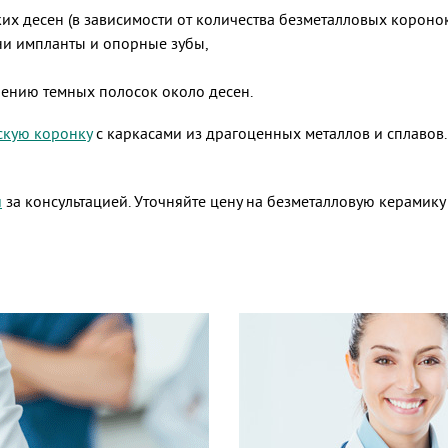
х десен (в зависимости от количества безметалловых коронок
ни импланты и опорные зубы,
лению темных полосок около десен.
скую коронку
с каркасами из драгоценных металлов и сплавов.
й
за консультацией. Уточняйте цену на безметалловую керамику