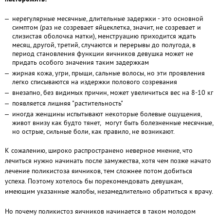
нерегулярные месячные, длительные задержки - это основной
симптом (раз не созревает яйцеклетка, значит, не созревает и
слизистая оболочка матки), менструацию приходится ждать
месяц, другой, третий, случаются и перерывы до полугода, в
период становления функции яичников девушка может не
придать особого значения таким задержкам
жирная кожа, угри, прыщи, сальные волосы, но эти проявления
легко списываются на издержки полового созревания
внезапно, без видимых причин, может увеличиться вес на 8-10 кг
появляется лишняя "растительность"
иногда женщины испытывают некоторые болевые ощущения,
живот внизу как будто тянет, могут быть болезненные месячные,
но острые, сильные боли, как правило, не возникают.
К сожалению, широко распространено неверное мнение, что
лечиться нужно начинать после замужества, хотя чем позже начато
лечение поликистоза яичников, тем сложнее потом добиться
успеха. Поэтому хотелось бы порекомендовать девушкам,
имеющим указанные жалобы, незамедлительно обратиться к врачу.
Но почему поликистоз яичников начинается в таком молодом