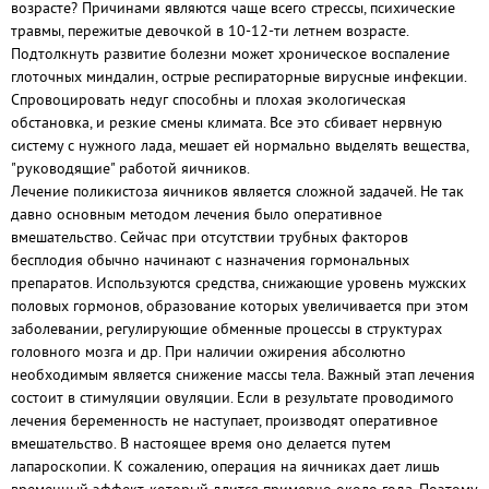
возрасте? Причинами являются чаще всего стрессы, психические
травмы, пережитые девочкой в 10-12-ти летнем возрасте.
Подтолкнуть развитие болезни может хроническое воспаление
глоточных миндалин, острые респираторные вирусные инфекции.
Спровоцировать недуг способны и плохая экологическая
обстановка, и резкие смены климата. Все это сбивает нервную
систему с нужного лада, мешает ей нормально выделять вещества,
"руководящие" работой яичников.
Лечение поликистоза яичников является сложной задачей. Не так
давно основным методом лечения было оперативное
вмешательство. Сейчас при отсутствии трубных факторов
бесплодия обычно начинают с назначения гормональных
препаратов. Используются средства, снижающие уровень мужских
половых гормонов, образование которых увеличивается при этом
заболевании, регулирующие обменные процессы в структурах
головного мозга и др. При наличии ожирения абсолютно
необходимым является снижение массы тела. Важный этап лечения
состоит в стимуляции овуляции. Если в результате проводимого
лечения беременность не наступает, производят оперативное
вмешательство. В настоящее время оно делается путем
лапароскопии. К сожалению, операция на яичниках дает лишь