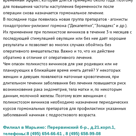
временный эффект, который длится примерно около года. Поэтому
для повышения частоты наступления беременности после
операции снова назначается гормональное лечение.
В последние годы появилась новая группа препаратов - агонисты
гонадотропин-рилизинг гормона ("Декапептил", "Золадекс" и др.).
Их применение при поликистозе яичников в течение 3-х месяцев с
последующей стимуляцией овуляции или без нее даёт хорошие
результаты и позволяет во многих случаях обойтись без
оперативного вмешательства. Важно и то, что их действие
обратимо в отличие от оперативного лечения.
Чем опасен поликистоз яичников для уже родивших или не
планирующих в ближайшее время иметь детей? У некоторых
женщин и девушек появляются маточные кровотечения, при
длительном течении заболевания без лечения повышается риск
возникновения рака эндометрия, тела матки и, по некоторым
данным, молочной железы. Поэтому всем женщинам с
поликистозом яичников необходимо назначение периодических
курсов гормональных препаратов для профилактики указанных
заболеваний начиная с подросткового возраста.
Филиал в Марьино: Перервинский б-р., д.21.корп.1,
телефоны:8 (495) 654-66-61 , 8 (495) 658-99-08