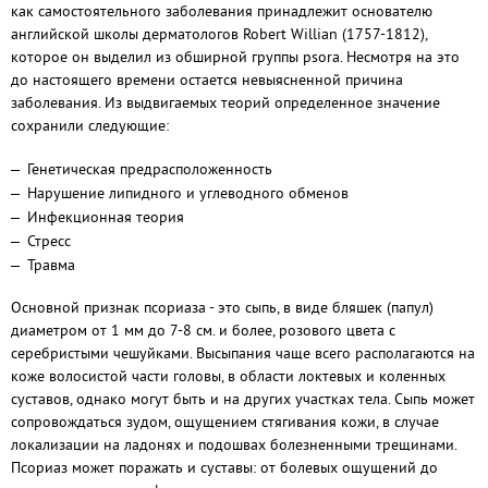
как самостоятельного заболевания принадлежит основателю
английской школы дерматологов Robert Willian (1757-1812),
которое он выделил из обширной группы psora. Несмотря на это
до настоящего времени остается невыясненной причина
заболевания. Из выдвигаемых теорий определенное значение
сохранили следующие:
Генетическая предрасположенность
Нарушение липидного и углеводного обменов
Инфекционная теория
Стресс
Травма
Основной признак псориаза - это сыпь, в виде бляшек (папул)
диаметром от 1 мм до 7-8 см. и более, розового цвета с
серебристыми чешуйками. Высыпания чаще всего располагаются на
коже волосистой части головы, в области локтевых и коленных
суставов, однако могут быть и на других участках тела. Сыпь может
сопровождаться зудом, ощущением стягивания кожи, в случае
локализации на ладонях и подошвах болезненными трещинами.
Псориаз может поражать и суставы: от болевых ощущений до