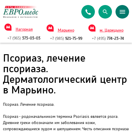
Нагорная
Марьино
м. Царицыно
+7 (965)
373-03-03
+7 (985)
921-75-99
+7 (495)
774-23-74
Псориаз, лечение
псориаза.
Дерматологический центр
в Марьино.
Псориаз. Лечение псориаза.
Псориаз - родоначальником термина Psoriasis является psora.
Древние греки обозначали им заболевания кожи,
сопровождающиеся зудом и шелушением. Честь описания псориаза