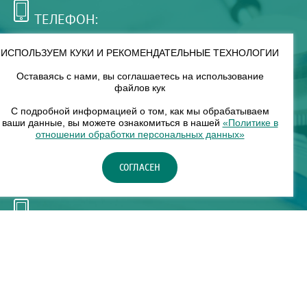
ТЕЛЕФОН:
+7 (495) 921-75-99
ИСПОЛЬЗУЕМ КУКИ И РЕКОМЕНДАТЕЛЬНЫЕ ТЕХНОЛОГИИ
Оставаясь с нами, вы соглашаетесь на использование
РЕЖИМ РАБОТЫ:
файлов кук
00
00
8
— 18
С подробной информацией о том, как мы обрабатываем
ваши данные, вы можете ознакомиться в нашей
«Политике в
отношении обработки персональных данных»
НАШ ФИЛИАЛ:
СОГЛАСЕН
Москва, м. Нагорное, Нагорный б-р, д. 19, кор. 1
ТЕЛЕФОН:
+7 (965) 373-03-03
© "ЕвромедС" Разработка сайта, фирменный стиль -
InterLabs
.
Политика в отношении обработки персональных данных
Карта сайта