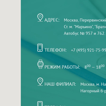
АДРЕС:
Москва, Перервинский б
Ст. м. "Марьино", "Бра
Автобус № 957 и 762.
ТЕЛЕФОН:
+7 (495) 921-75-9
РЕЖИМ РАБОТЫ:
00
00
8
— 18
НАШ ФИЛИАЛ:
Москва, м. Н
Нагорный б-р,