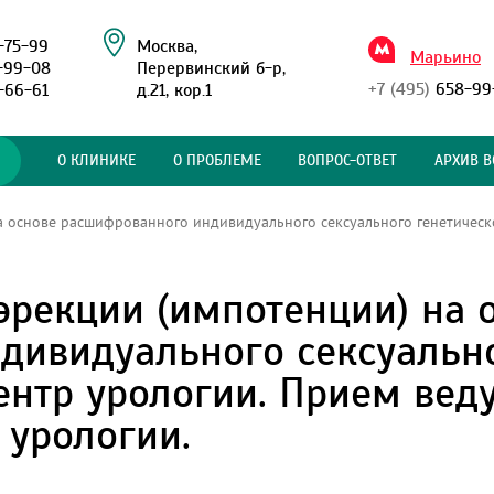
-75-99
Москва,
Марьино
-99-08
Перервинский б-р,
+7 (495)
658-99
-66-61
д.21, кор.1
О КЛИНИКЕ
О ПРОБЛЕМЕ
ВОПРОС-ОТВЕТ
АРХИВ В
 основе расшифрованного индивидуального сексуального генетическ
рекции (импотенции) на 
дивидуального сексуально
нтр урологии. Прием вед
 урологии.