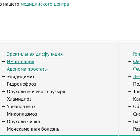
ив нашего
медицинского центра
Эректильная дисфункция
Го
Импотенция
Фи
Аденома простаты
Фа
Эпидидимит
Ле
Гидронефроз
По
Опухоли мочевого пузыря
Тр
Хламидиоз
Ка
Уреаплазмоз
Об
Микоплазмоз
Си
Опухоли яичка
Ба
Мочекаменная болезнь
Ра