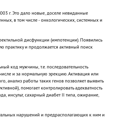
03 г. Это дало новые, доселе невиданные
нных, в том числе - онкологических, системных и
эректильной дисфункции (импотенции). Появились
кую практику и продолжается активный поиск
ый код мужчины, т.е. последовательность
числе и за нормальную эрекцию. Активация или
о, анализ работы таких генов позволяет выявить
тивной), помогает контролировать адекватность
а, инсульт, сахарный диабет II типа, ожирание,
суальных нарушений и предрасполагающих к ним и