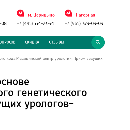
м. Царицыно
Нагорная
-08
+7 (495)
774-23-74
+7 (965)
373-03-03
ОПРОСОВ
СКИДКА
ОТЗЫВЫ
ого кода.Медицинский центр урологии. Прием ведущих
основе
го генетического
ущих урологов-