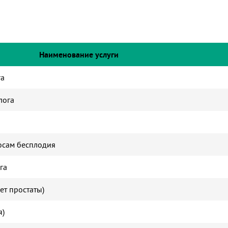
Наименование услуги
га
лога
осам бесплодия
га
ет простаты)
я)