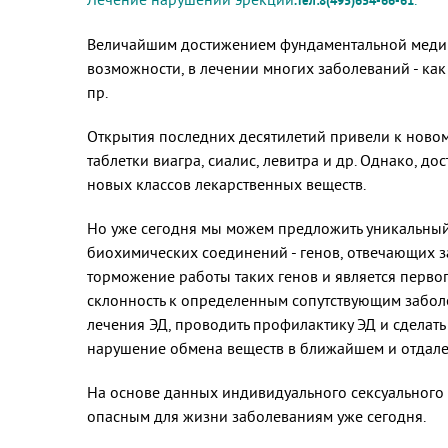
.тел:8(495)654-66-61
Величайшим достижением фундаментальной медици
возможности, в лечении многих заболеваний - как
пр.
Открытия последних десятилетий привели к новому
таблетки виагра, сиалис, левитра и др. Однако, 
новых классов лекарственных веществ.
Но уже сегодня мы можем предложить уникальный 
биохимических соединений - генов, отвечающих з
торможение работы таких генов и является перво
склонность к определенным сопутствующим заболе
лечения ЭД, проводить профилактику ЭД и сделать 
нарушение обмена веществ в ближайшем и отдал
На основе данных индивидуального сексуального 
опасным для жизни заболеваниям уже сегодня.