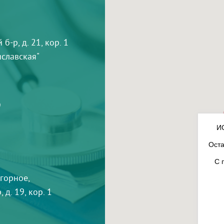
-р, д. 21, кор. 1
тиславская"
9
И
Оста
С 
агорное,
 д. 19, кор. 1