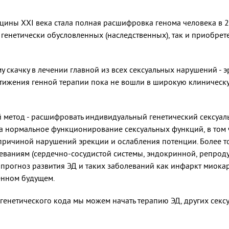
ны XXI века стала полная расшифровка генома человека в 20
 генетически обусловленных (наследственных), так и приобрете
 скачку в лечении главной из всех сексуальных нарушений - 
достижения генной терапии пока не вошли в широкую клиничес
метод - расшифровать индивидуальный генетический сексуальн
а нормальное функционирование сексуальных функций, в том 
причиной нарушений эрекции и ослабления потенции. Более тог
ваниям (сердечно-сосудистой системы, эндокринной, репродук
прогноз развития ЭД и таких заболеваний как инфаркт миокард
енном будущем.
генетического кода мы можем начать терапию ЭД, других сек